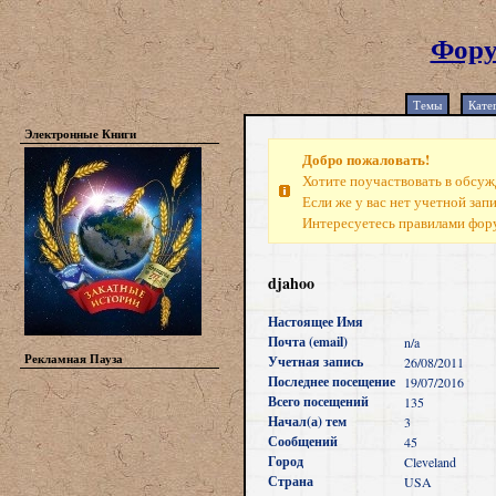
Фору
Темы
Кате
Электронные Книги
Добро пожаловать!
Хотите поучаствовать в обсуж
Если же у вас нет учетной зап
Интересуетесь правилами фо
djahoo
Настоящее Имя
Почта (email)
n/a
Рекламная Пауза
Учетная запись
26/08/2011
Последнее посещение
19/07/2016
Всего посещений
135
Начал(а) тем
3
Сообщений
45
Город
Cleveland
Страна
USA