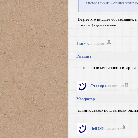
В чем отличие Certificate/dipl
Degree это высшее образование, а d
правило) сдал экзамен
Barsik
22/08/2012
Резидент
а что по поводу разницы в зарпла
Стасяра
22/08/2012
Модератор
единых ставок по штатному распис
Bell285
22/08/2012