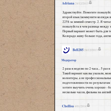
Adriana
28/12/2013
Здравствуйте. Помогите пожалуйст
второй язык (коммунити колледж в
225$ за зимний семестр. 2. Я чита
пожалуйста в чем разница между э
Первый вариант может быть для те
Колорадо живу больше года, англ
Bell285
28/12/2013
Модератор
2 раза в неделю по 2 часа... 5 раз
Такой вариант как вы указали, мо
волонтеры, а не профессиональные
подготовленности по результатам в
хотите выучить очень хорошо - б
несколько часов, фильмы на англий
Chellisa
4/01/2014