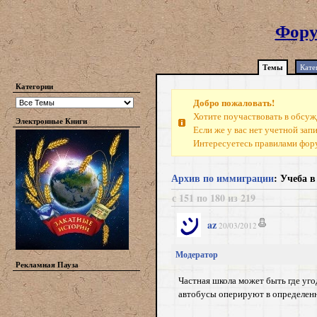
Фору
Темы
Кате
Категории
Добро пожаловать!
Хотите поучаствовать в обсуж
Электронные Книги
Если же у вас нет учетной зап
Интересуетесь правилами фо
Архив по иммиграции
: Учеба 
с 151 по 180 из 219
az
20/03/2012
Модератор
Рекламная Пауза
Частная школа может быть где уго
автобусы оперируют в определен