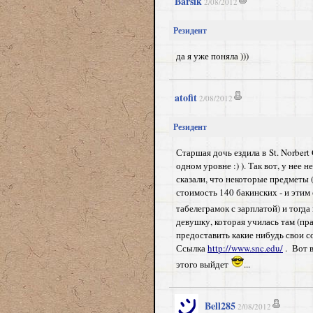
Barsik
2/08/2012
Резидент
да я уже поняла )))
atofit
2/08/2012
Резидент
Старшая дочь ездила в
St. Norber
одном уровне :) ). Так вот, у нее 
сказали, что некоторые предметы 
стоимость 140 бакинских - и этим
табелеграмок с зарплатой) и тог
девушку, которая училась там (пра
предоставить какие нибудь свои со
Ссылка
http://www.snc.edu/
. Вот 
этого выйдет
...
Bell285
2/08/2012