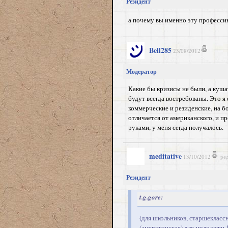
Резидент
а почему вы именно эту професси
Bell285
23/08/2012
Модератор
Какие бы кризисы не были, а куш
будут всегда востребованы. Это я
коммерческие и резиденские, на 
отличается от американского, и пр
руками, у меня сегда получалось.
meditative
13/10/2012
ре
Резидент
t.g.gore:
(для школьников, старшекласс
(американская) для молодежи 1