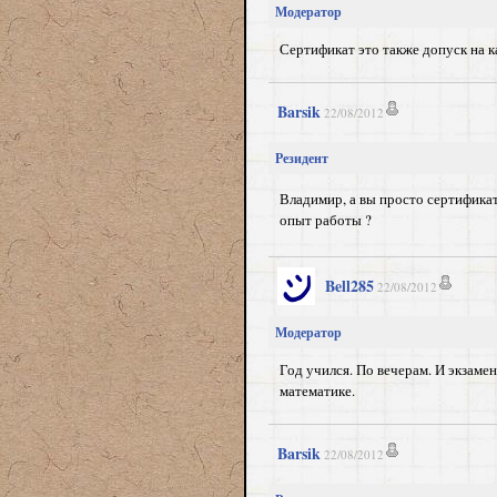
Модератор
Сертификат это также допуск на к
Barsik
22/08/2012
Резидент
Владимир, а вы просто сертификат
опыт работы ?
Bell285
22/08/2012
Модератор
Год учился. По вечерам. И экзаме
математике.
Barsik
22/08/2012