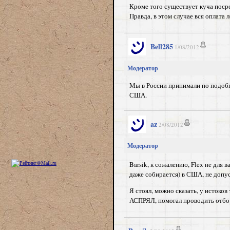
Кроме того существует куча посре
Правда, в этом случае вся оплата 
Bell285
1/08/2012
Модератор
Мы в России принимали по подобно
США.
az
2/08/2012
Модератор
Barsik, к сожалению, Flex не для 
даже собирается) в США, не допус
Я стоял, можно сказать, у истоков
АСПРЯЛ, помогал проводить отбор