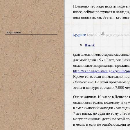
Понимаю что надо искать инфо в ин
класс, сейчас поступает в коллед
англ записать, как Зетта.... кто знае
Картинки
t.g.gore
1/08/2012
редактировалось
Barsik
(для школьников, старшеклассник
для молодежи 15 - 17 лет, она на
оплачивают американцы, проживан
http://exchanges.state.gov/youth/pr
Кроме того, если внимательно пос
Примечание.
По этой программе уч
этапа и конкурс составил 7.000 че
Она закончила 10 класс в Денвере
оплачивали только половину и нуж
в американский колледж - очевидно
7 лет назад, но судя по тому , чт
могут принимать детей по этой п
в месяц и если не ошибаюсь,они и