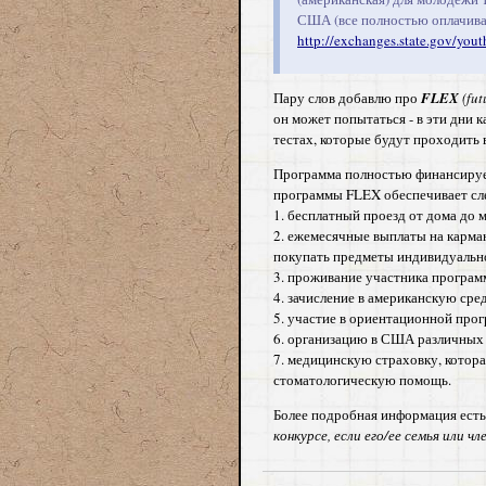
США (все полностью оплачива
http://exchanges.state.gov/yout
Пару слов добавлю про
FLEX
(fu
он может попытаться - в эти дни 
тестах, которые будут проходить 
Программа полностью финансируе
программы FLEX обеспечивает с
1. бесплатный проезд от дома до
2. ежемесячные выплаты на карма
покупать предметы индивидуально
3. проживание участника програм
4. зачисление в американскую ср
5. участие в ориентационной пр
6. организацию в США различных
7. медицинскую страховку, котора
стоматологическую помощь.
Более подробная информация есть
конкурсе, если его/ее семья или 