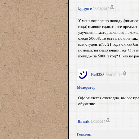
t.g.gore
26/03/2012
У меня вопрос по поводу финансов
года) главное сдавать все предмет
улучшения материального положен
около 5000$. То есть я поняла та
или студента?, с 21 года он как б
помощь, на следующий год 75, а н
колледж за 5000 в год? Я как не р
Bell285
26/03/2012
Модератор
Оформляется ежегодно, вы все пра
обучение.
Barsik
1/08/2012
Резидент