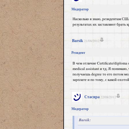
Модератор
Насколько я знаю, резидентам США
результатах их заставляют брать 
Barsik
21/08/2012
Резидент
В чем отличие Certificate/diploma
mеdical assistant и тд. Я понимаю
получаешь degree то его потом мо
зарплате и по тому, с какой охото
Стасяра
22/08/2012
Модератор
Barsik: