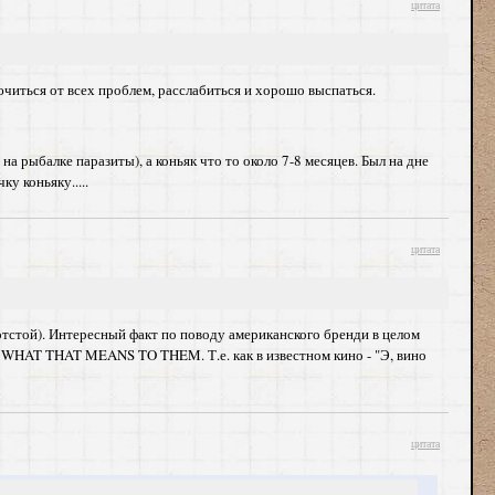
цитата
ючиться от всех проблем, расслабиться и хорошо выспаться.
на рыбалке паразиты), а коньяк что то около 7-8 месяцев. Был на дне
у коньяку.....
цитата
отстой). Интересный факт по поводу американского бренди в целом
T THAT MEANS TO THEM. Т.е. как в известном кино - "Э, вино
цитата