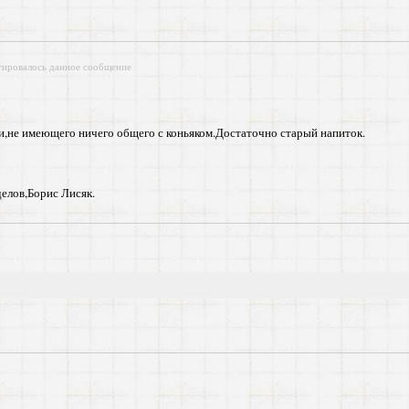
тировалось данное сообщение
и,не имеющего ничего общего с коньяком.Достаточно старый напиток.
елов,Борис Лисяк.