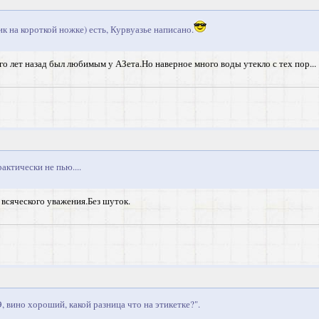
ик на короткой ножке) есть, Курвуазье написано.
го лет назад был любимым у АЗета.Но наверное много воды утекло с тех пор...
рактически не пью....
всяческого уважения.Без шуток.
 "Э, вино хороший, какой разница что на этикетке?".