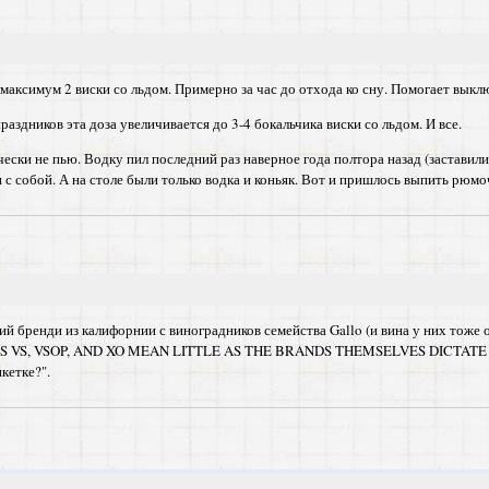
 максимум 2 виски со льдом. Примерно за час до отхода ко сну. Помогает выкл
раздников эта доза увеличивается до 3-4 бокальчика виски со льдом. И все.
ески не пью. Водку пил последний раз наверное года полтора назад (заставили 
 с собой. А на столе были только водка и коньяк. Вот и пришлось выпить рюмочк
й бренди из калифорнии с виноградников семейства Gallo (и вина у них тоже 
 VS, VSOP, AND XO MEAN LITTLE AS THE BRANDS THEMSELVES DICTATE WHA
кетке?".