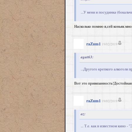
...У меня и посудинка (бокальч
Насколько помню я,сей коньяк мно
raZum1
19/02/2019
agat63:
...Другого крепкого алкоголя п
Вот это привязанность!Достойная 
raZum1
19/02/2019
az:
... Т.е. как в известном кино -