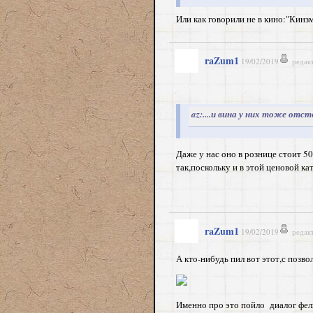
Или как говорили не в кино:"Кинзм
raZum1
19/02/2019
редак
az:....и вина у них тоже отсто
Даже у нас оно в рознице стоит 5
так,поскольку и в этой ценовой к
raZum1
19/02/2019
редак
А кто-нибудь пил вот этот,с позвол
Именно про это пойло диалог фел