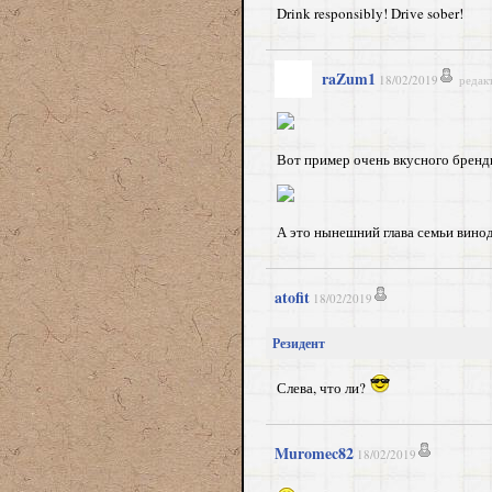
Drink responsibly! Drive sober!
raZum1
18/02/2019
редак
Вот пример очень вкусного бренд
А это нынешний глава семьи винод
atofit
18/02/2019
Резидент
Слева, что ли?
Muromec82
18/02/2019