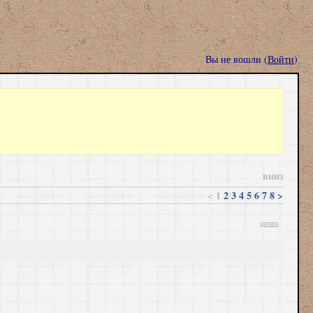
Вы не вошли (
Войти
)
вниз
<
1
2
3
4
5
6
7
8
>
цитата