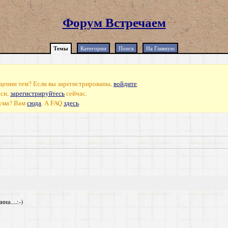
Форум Встречаем
Темы
Категории
Поиск
На Главную
дении тем? Если вы зарегистрированы,
войдите
.
иси,
зарегистрируйтесь
сейчас.
рума? Вам
сюда
. А FAQ
здесь
.
а....:-)