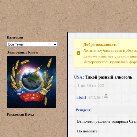
Категории
Добро пожаловать!
Хотите поучаствовать в обсуж
Электронные Книги
Если же у вас нет учетной зап
Интересуетесь правилами фо
USA
: Такой разный алкоголь
с 1 по 30 из 222
atofit
18/02/2019
Резидент
Рекламная Пауза
Выполняя решение товарища Сталин
Но помните: