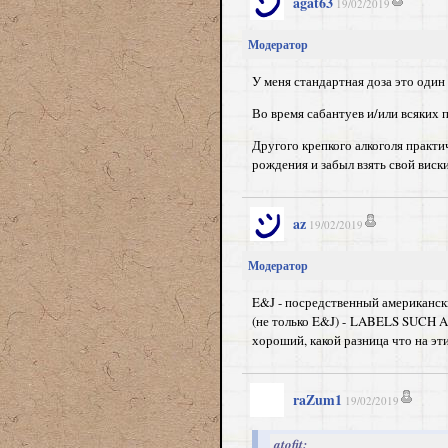
agat63
19/02/2019
Модератор
У меня стандартная доза это один
Во время сабантуев и/или всяких п
Другого крепкого алкоголя практич
рождения и забыл взять свой виски
az
19/02/2019
Модератор
E&J - посредственный американски
(не только E&J) -
LABELS SUCH AS
хороший, какой разница что на эти
raZum1
19/02/2019
atofit: