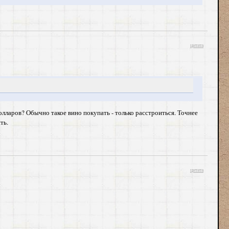
цитата
олларов? Обычно такое вино покупать - только расстроиться. Точнее
ть.
цитата