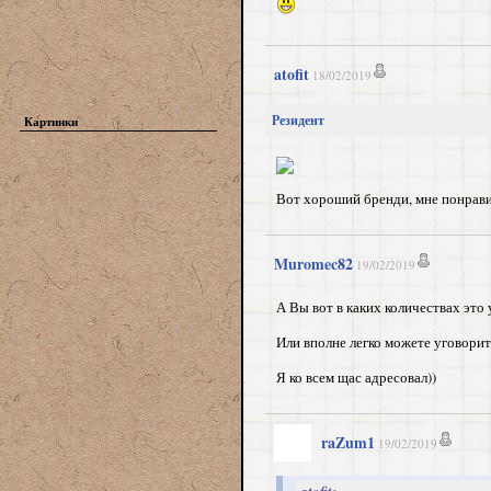
atofit
18/02/2019
Резидент
Картинки
Вот хороший бренди, мне понравил
Muromec82
19/02/2019
А Вы вот в каких количествах это
Или вполне легко можете уговорит
Я ко всем щас адресовал))
raZum1
19/02/2019