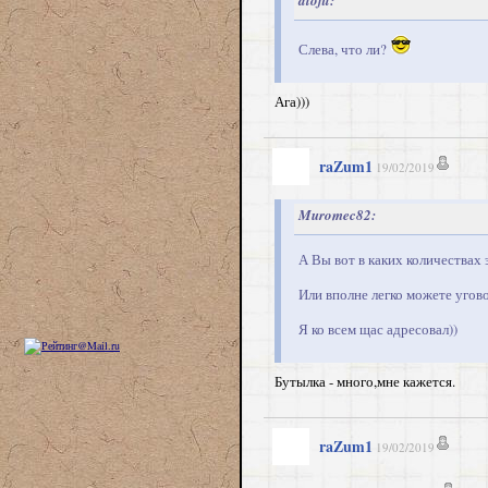
atofit:
Слева, что ли?
Ага)))
raZum1
19/02/2019
Muromec82:
А Вы вот в каких количествах 
Или вполне легко можете угов
Я ко всем щас адресовал))
Бутылка - много,мне кажется.
raZum1
19/02/2019