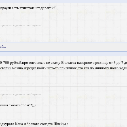
араули есть,этикеток нет,дарагой!"
тировалось данное сообщение
й...
00-700 рублей,про оптовиков не скажу.В штатах наверное в рознице от 3 до 7 д
атегории можно изредка найти што-то приличное,это как по минному полю ходи
тировалось данное сообщение
ения сказать "ром"?)))
ьдкурата Каца и бравого солдата Швейка :