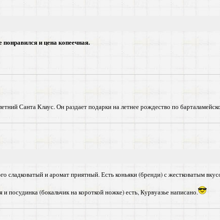
 понравился и цена копеечная.
летний Санта Клаус. Он раздает подарки на летнее рождество по барталамейск
о сладковатый и аромат приятный. Есть коньяки (бренди) с жестковатым вкусом
 и посудинка (бокальчик на короткой ножке) есть, Курвуазье написано.