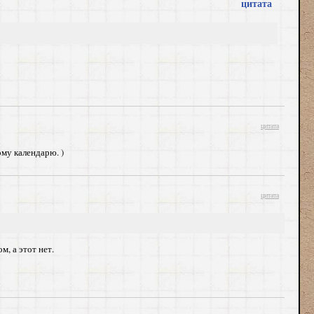
цитата
цитата
ому календарю. )
цитата
, а этот нет.