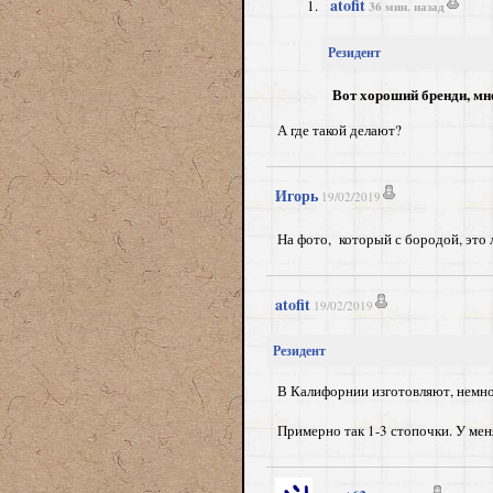
atofit
36 мин. назад
Резидент
Вот хороший бренди, мне
А где такой делают?
Игорь
19/02/2019
На фото, который с бородой, это 
atofit
19/02/2019
Резидент
В Калифорнии изготовляют, немног
Примерно так 1-3 стопочки. У меня