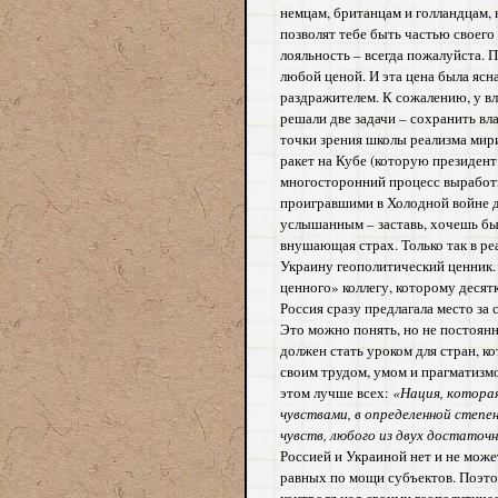
немцам, британцам и голландцам, 
позволят тебе быть частью своего
лояльность – всегда пожалуйста.
П
любой ценой.
И эта цена была ясн
раздражителем. К сожалению,
у в
решали две задачи – сохранить в
точки зрения школы реализма мир
ракет на Кубе (которую президен
многосторонний процесс выработ
проигравшими в Холодной войне д
услышанным – заставь, хочешь бы
внушающая страх.
Только так в р
Украину геополитический ценник.
ценного» коллегу, которому десятк
Россия сразу предлагала место за 
Это можно понять, но не постоянн
должен стать уроком для стран, к
своим трудом, умом и прагматизм
этом лучше всех:
«Нация, котора
чувствами, в определенной степе
чувств, любого из двух достаточн
Россией и Украиной нет и не може
равных по мощи субъектов. Поэтом
контроля над своими геополитич