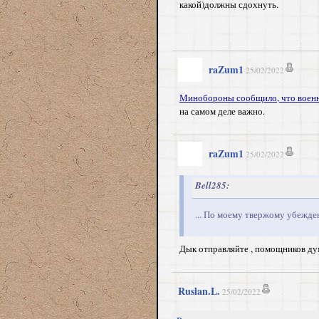
какой)должны сдохнуть.
raZum1
25/02/2022
Минобороны сообщило, что военны
на самом деле важно.
raZum1
25/02/2022
Bell285:
... По моему твержому убежден
Дык отправляйте , помощников дум
Ruslan.L.
25/02/2022