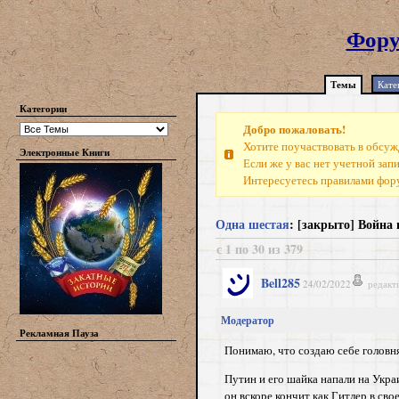
Фору
Темы
Кате
Категории
Добро пожаловать!
Хотите поучаствовать в обсуж
Электронные Книги
Если же у вас нет учетной зап
Интересуетесь правилами фо
Одна шестая
: [закрыто] Война
с 1 по 30 из 379
Bell285
24/02/2022
редакт
Модератор
Рекламная Пауза
Понимаю, что создаю себе головняк
Путин и его шайка напали на Укра
он вскоре кончит как Гитлер в сво