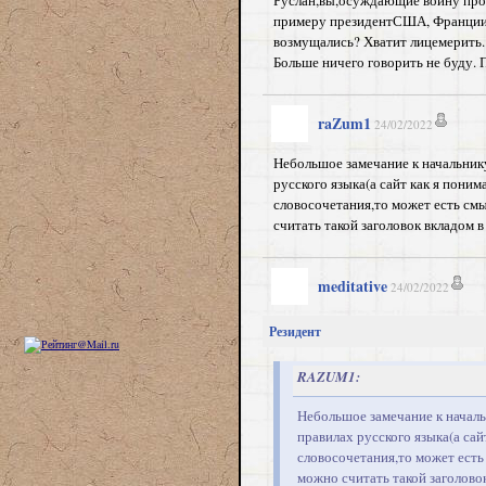
Руслан,вы,осуждающие войну прот
примеру президентСША, Франции и
возмущались? Хватит лицемерить. 
Больше ничего говорить не буду.
raZum1
24/02/2022
Небольшое замечание к начальнику
русского языка(а сайт как я поним
словосочетания,то может есть смы
считать такой заголовок вкладом 
meditative
24/02/2022
Резидент
RAZUM1:
Небольшое замечание к началь
правилах русского языка(а сай
словосочетания,то может есть 
можно считать такой заголово