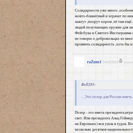
Солидарности уже много ,особенно
жовто-блакитный и херачат по н
зажгут ,поорут хором ,чё там ещё
людей получающих оружие для за
Фейсбука и Святого Инстаграмма к
не говорю о добровольцах из мно
проявить солидарность ,хоть бы и п
raZum1
24/02/2022
редак
Bell285:
... Это позор для России иметь
Позор - это иметь президента,игр
свет. Или президента Альц Геймер
на Евроньюс) вся ушла в гудок. В
несколько десятков национальносте