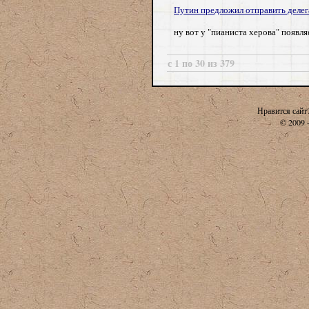
Путин предложил отправить делег
ну вот у "пианиста херова" появля
с 1 по 30 из 379
Нравится сайт
© 2009 -