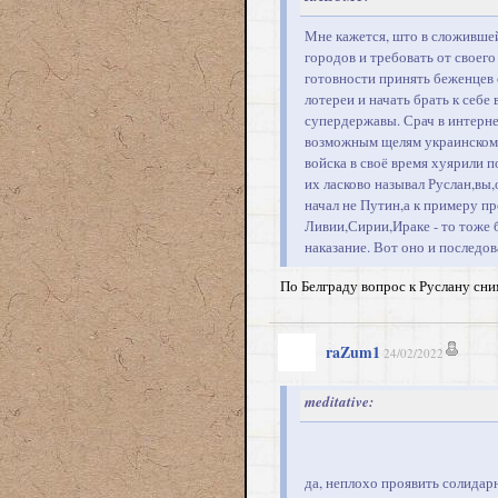
Мне кажется, што в сложивше
городов и требовать от своег
готовности принять беженцев 
лотереи и начать брать к себ
супердержавы. Срач в интерне
возможным щелям украинскому 
войска в своё время хуярили 
их ласково называл Руслан,вы
начал не Путин,а к примеру п
Ливии,Сирии,Ираке - то тоже 
наказание. Вот оно и последо
По Белграду вопрос к Руслану сни
raZum1
24/02/2022
meditative:
да, неплохо проявить солидарн