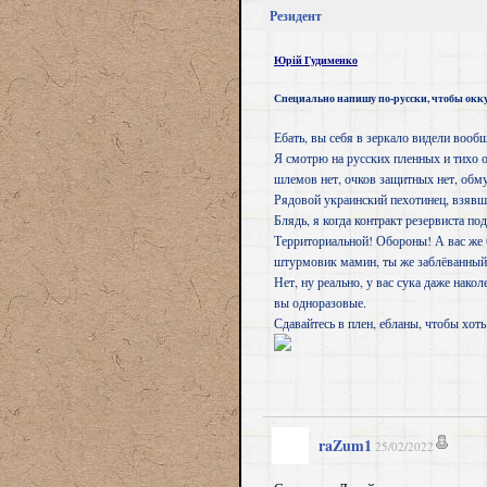
Резидент
Юрій Гудименко
Специально напишу по-русски, чтобы окк
Ебать, вы себя в зеркало видели вооб
Я смотрю на русских пленных и тихо о
шлемов нет, очков защитных нет, обму
Рядовой украинский пехотинец, взявш
Блядь, я когда контракт резервиста по
Территориальной! Обороны! А вас же 
штурмовик мамин, ты же заблёванный 
Нет, ну реально, у вас сука даже нако
вы одноразовые.
Сдавайтесь в плен, ебланы, чтобы хоть
raZum1
25/02/2022