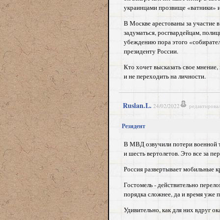
украинцами прозвище «ватники» ил
В Москве арестованы за участие в
задуматься, росгвардейцам, поли
убеждению пора этого «собирателя
президенту России.
Кто хочет высказать свое мнение
и не переходить на личности.
Ruslan.L.
24/02/2022
редактирова
Резидент
В МВД озвучили потери военной т
и шесть вертолетов. Это все за п
Россия развертывает мобильные кр
Гостомель - действительно перелом
порядка сложнее, да и время уже п
Удивительно, как для них вдруг о
-