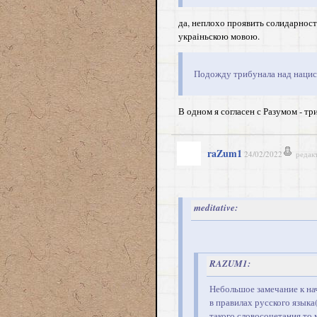
да, неплохо проявить солидарнос
украiньскою мовою.
Подожду трибунала над нацис
В одном я согласен с Разумом - тр
raZum1
24/02/2022
редак
meditative:
RAZUM1:
Небольшое замечание к на
в правилах русского языка
такого словосочетания,то 