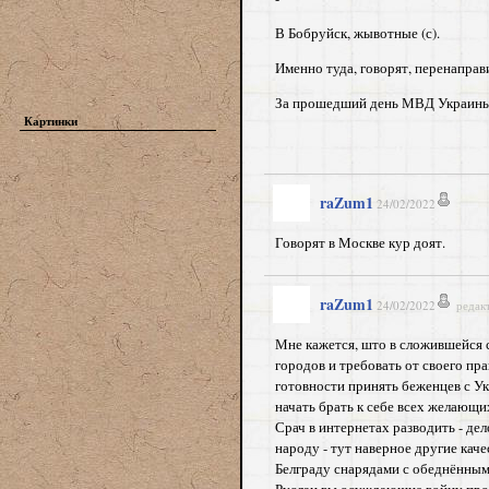
В Бобруйск, жывотные (с).
Именно туда, говорят, перенаправ
За прошедший день МВД Украины н
Картинки
raZum1
24/02/2022
Говорят в Москве кур доят.
raZum1
24/02/2022
редак
Мне кажется, што в сложившейся 
городов и требовать от своего п
готовности принять беженцев с Ук
начать брать к себе всех желающи
Срач в интернетах разводить - де
народу - тут наверное другие кач
Белграду снарядами с обеднённым 