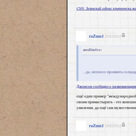
CNN: Зеленский сейчас критически в
raZum1
25/02/2022
meditative:
...да, неплохо проявить солид
Джонсон сообщил о развевающимся
ещё один пример "международной 
своим примастырить - это конешно 
умиления. да ещё сам мужествен
raZum1
25/02/2022