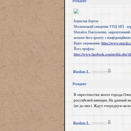
Резидент
Борислав Береза:
Московський священик УПЦ МП - коре
Михайло Павлушенко, заарештований в 
момент його арешту з конфіденційно
Відео затримання:
https://www.pravda.
Його профіль:
https://www.facebook.com/profile.php
Ruslan.L.
25/02/2022
Резидент
В окрестностях моего города Оле
российской авиации. На данный м
(не до них). Ждут очередную коло
Ruslan.L.
25/02/2022