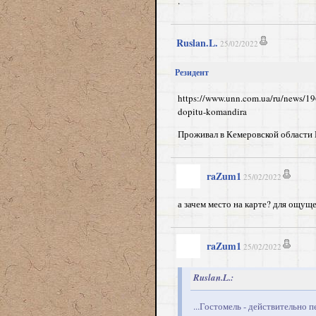
.
Ruslan.L.
25/02/2022
Резидент
https://www.unn.com.ua/ru/news/19
dopitu-komandira
Проживал в Кемеровской области 
raZum1
25/02/2022
а зачем место на карте? для ощущ
raZum1
25/02/2022
Ruslan.L.:
...Гостомель - действительно 