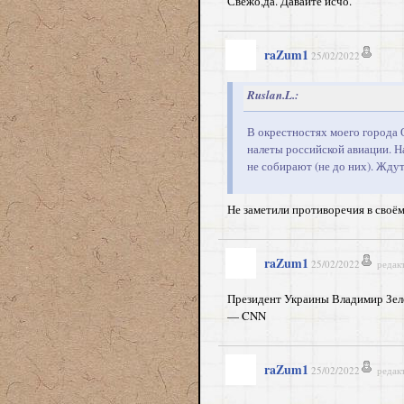
Свежо,да. Давайте исчо.
raZum1
25/02/2022
Ruslan.L.:
В окрестностях моего города
налеты российской авиации. Н
не собирают (не до них). Жду
Не заметили противоречия в своё
raZum1
25/02/2022
редак
Президент Украины Владимир Зеле
— CNN
raZum1
25/02/2022
редак