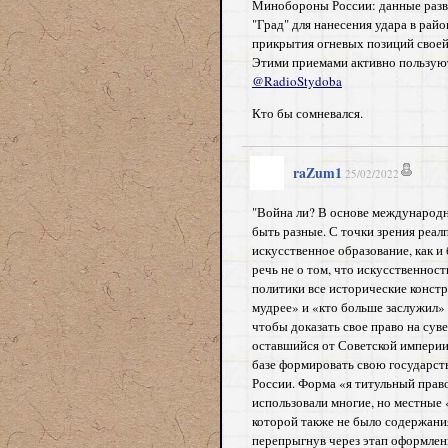
Минобороны России: данные разв
"Град" для нанесения удара в рай
прикрытия огневых позиций своей
Этими приемами активно пользуют
@RadioStydoba
Кто бы сомневался.
raZum1
25/02/2022
"Война ли?
В основе международн
быть разные. С точки зрения реал
искусственное образование, как 
речь не о том, что искусственност
политики все исторические констр
мудрее» и «кто больше заслужил» 
чтобы доказать свое право на сув
оставшийся от Советской импери
базе формировать свою государст
России.
Форма «я титульный право
использовали многие, но местные
которой также не было содержани
перепрыгнув через этап оформлен