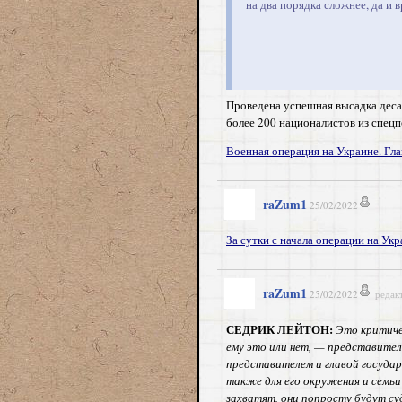
на два порядка сложнее, да и 
Проведена успешная высадка деса
более 200 националистов из спец
Военная операция на Украине. Главн
raZum1
25/02/2022
За сутки с начала операции на Укр
raZum1
25/02/2022
редак
СЕДРИК ЛЕЙТОН:
Это критиче
ему это или нет, — представитель
представителем и главой государ
также для его окружения и семьи
захватят, они попросту будут суд