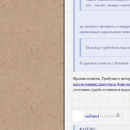
нет - так нет, можно счит
да, неплохо проявить солидар
написанным украiньскою мов
Подожду трибунала над н
В одном я согласен с Разумом 
Ирония понятна. Трибунал о кото
расследование трагедии в Доме п
уготована судьба оставаться недо
raZum1
24/02/2022
RAZUM1: