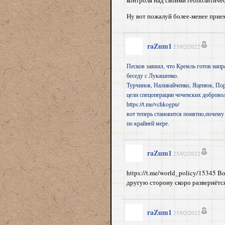
Ну вот пожалуй более-менее прие
raZum1
25/02/2022
Песков заявил, что Кремль готов нап
беседу с Лукашенко.
Турчинов, Наливайченко, Яценюк, Пор
цели спецоперации чеченских доброво
https://t.me/vchkogpu/
вот теперь становится понятно,почему
по крайней мере.
raZum1
25/02/2022
https://t.me/world_policy/15345 В
другую сторону скоро развернётся
raZum1
25/02/2022