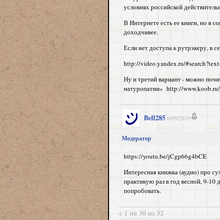
условиях российской действительн
В Интернете есть ее книги, но я с
доходчивее.
Если нет доступа к рутрэкеру, в 
http://video.yandex.ru/#sea
Ну и третий вариант - можно поч
натуропатии» http://www.koob.ru/
Bell285
6/09/2019
Модератор
https://youtu.be/jCgp66g4bCE
Интересная книжка (аудио) про су
практикую раз в год весной, 9-10
попробовать.
с 1 по 30 из 32