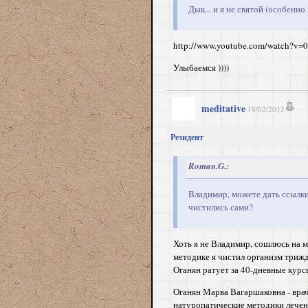
Дык... и я не святой (особенно
http://www.youtube.com/watch?v
Улыбаемся ))))
meditative
18/02/2012
Резидент
Roman.G.:
Владимир, можете дать ссылк
чистились сами?
Хоть я не Владимир, сошлюсь на м
методике я чистил организм трижд
Оганян ратует за 40-дневные курс
Оганян Марва Вагаршаковна - врач
натуропатические методики лечен