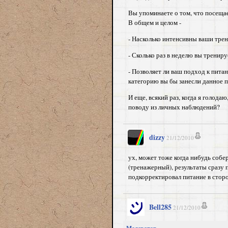
Вы упоминаете о том, что посеща
В общем и целом -
- Насколько интенсивны ваши тре
- Сколько раз в неделю вы трениру
- Позволяет ли ваш подход к пита
категорию вы бы занесли данное п
И еще, всякий раз, когда я голода
поводу из личных наблюдений?
dizzy
21/12/2010
ух, может тоже когда нибудь собе
(тренажерный), результаты сразу 
подкорректировал питание в стор
Bell285
21/12/2010