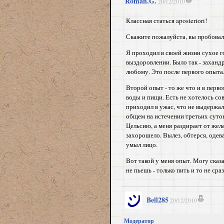
Roman.G.
20/12/2010
Классная статься aposteriori!
Скажите пожалуйста, вы пробовал
Я проходил в своей жизни сухое г
выздоровлении. Было так - захандр
любому. Это после первого опыта
Второй опыт - то же что и в перв
воды и пищи. Есть не хотелось сов
приходил в ужас, что не выдержал
общем на истечении третьих суток, 
Цельсию, а меня раздирает от жела
захорошело. Вылез, обтерся, одева
умыл лицо.
Вот такой у меня опыт. Могу сказа
не пьешь - только пить и то не сраз
Bell285
20/12/2010
Модератор