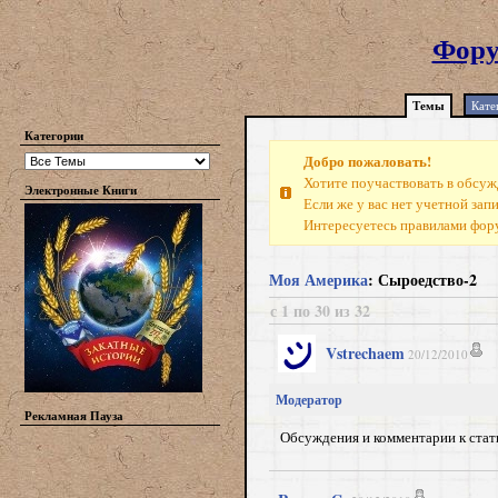
Фору
Темы
Кате
Категории
Добро пожаловать!
Хотите поучаствовать в обсуж
Электронные Книги
Если же у вас нет учетной зап
Интересуетесь правилами фо
Моя Америка
: Сыроедство-2
с 1 по 30 из 32
Vstrechaem
20/12/2010
Модератор
Рекламная Пауза
Обсуждения и комментарии к ста