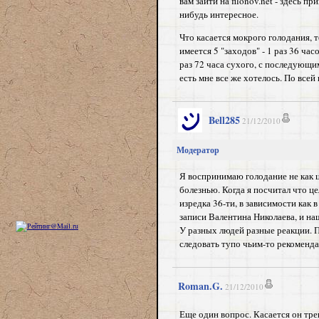
вам зайти на filonov.net - здесь 
нибудь интересное.
Что касается мокрого голодания, т
имеется 5 "заходов" - 1 раз 36 часо
раз 72 часа сухого, с последующим
есть мне все же хотелось. По все
Bell285
21/12/2010
Модератор
Я воспринимаю голодание не как це
болезнью. Когда я посчитал что ц
изредка 36-ти, в зависимости как
записи Валентина Николаева, и на
У разных людей разные реакции. П
следовать тупо чьим-то рекоменда
Roman.G.
21/12/2010
Еще один вопрос. Касается он тр