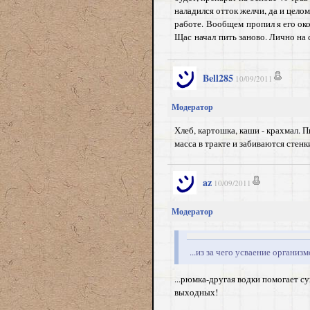
наладился отток желчи, да и целом
работе. Вообщем пропил я его око
Щас начал пить заново. Лично на 
Bell285
10/09/2011
Модератор
Хлеб, картошка, каши - крахмал. 
масса в тракте и забиваются стенк
az
10/09/2011
Модератор
...из за чего усваение органи
...рюмка-другая водки помогает 
выходных!