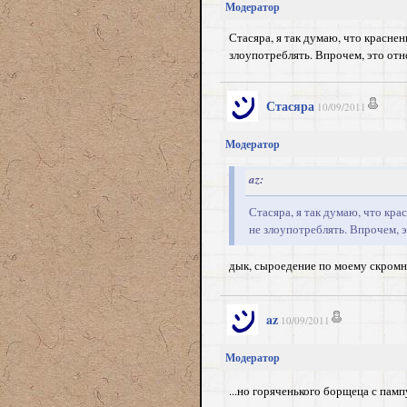
Модератор
Стасяра, я так думаю, что краснен
злоупотреблять. Впрочем, это отн
Стасяра
10/09/2011
Модератор
az:
Стасяра, я так думаю, что кра
не злоупотреблять. Впрочем, э
дык, сыроедение по моему скромн
az
10/09/2011
Модератор
...но горяченького борщеца с пам