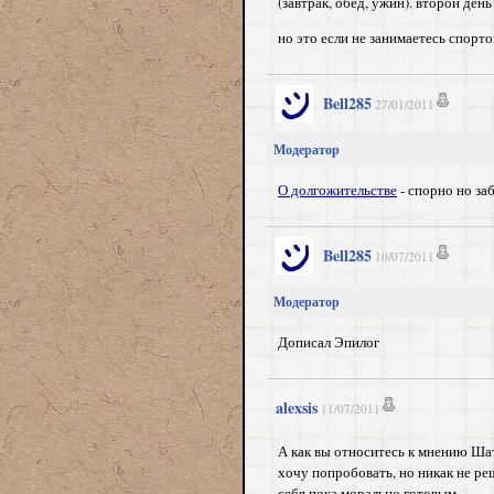
(завтрак, обед, ужин). второй день
но это если не занимаетесь спорто
Bell285
27/01/2011
Модератор
О долгожительстве
- спорно но за
Bell285
10/07/2011
Модератор
Дописал Эпилог
alexsis
11/07/2011
А как вы относитесь к мнению Шат
хочу попробовать, но никак не реш
себя пока морально готовым.