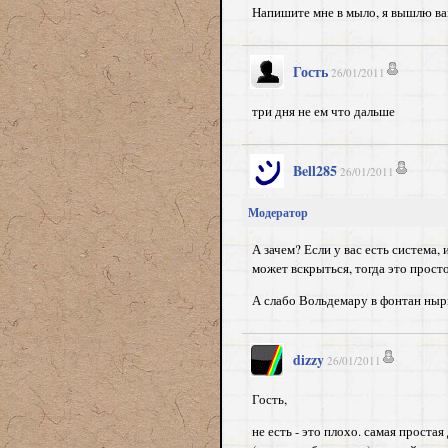
Напишите мне в мыло, я вышлю ва
Гость
26/01/2011
три дня не ем что дальше
Bell285
26/01/2011
Модератор
А зачем? Если у вас есть система, 
может вскрыться, тогда это просто
А слабо Вольдемару в фонтан ныр
dizzy
26/01/2011
Гость,
не есть - это плохо. самая проста