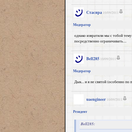
Стасяра
10/09/2011
Модератор
однако извратили мы с тобой тему
посредственно ограничивать....
Bell285
10/09/2011
Модератор
Дык... и я не святой (особенно по
uaengineer
10/09/2011
Резидент
Bell285: