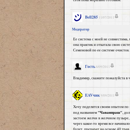
Bell285
11/07/2011
Модератор
Ее система с моей не совместима, 
она практик и откатала свою сист
Семеновой по ее системе очисток 
Гость
8/09/2011
Владимир, скажите пожалуйста в ч
EAVчик
9/09/2011
Хочу поделится своим опытом по о
"Чаванпраш"
под названием
, до
застоем желчи в желчном пузыре, 
через какое-то время все начинало
будет, препарат на основе 40 тра