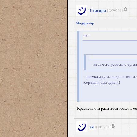
Стасяра
10/09/2011
Модератор
az:
...из за чего усваение ор
...рюмка-другая водки помога
хороших выходных!
Красненьким размяться тоже помо
az
10/09/2011