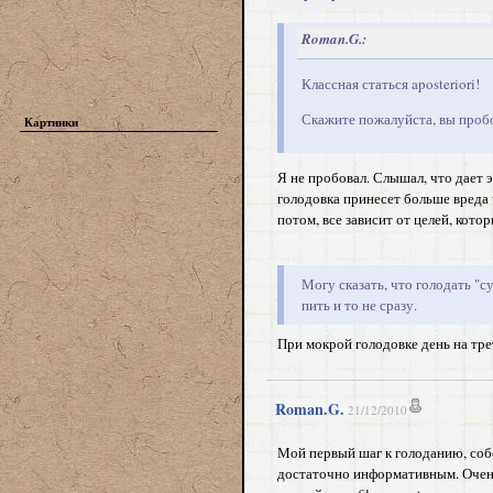
Roman.G.:
Классная статься aposteriori!
Скажите пожалуйста, вы пробо
Картинки
Я не пробовал. Слышал, что дает э
голодовка принесет больше вреда ч
потом, все зависит от целей, котор
Могу сказать, что голодать "с
пить и то не сразу.
При мокрой голодовке день на тре
Roman.G.
21/12/2010
Мой первый шаг к голоданию, собс
достаточно информативным. Очень