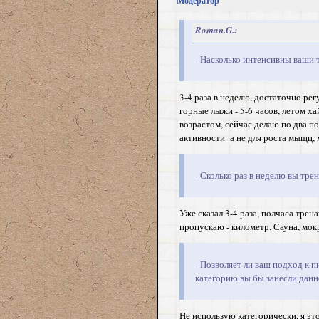
Модератор
Roman.G.:
- Насколько интенсивны ваши 
3-4 раза в неделю, достаточно ре
горные лыжи - 5-6 часов, летом ха
возрастом, сейчас делаю по два 
активности а не для роста мыщц, 
- Сколько раз в неделю вы тре
Уже сказал 3-4 раза, полчаса трена
пропускаю - километр. Сауна, мок
- Позволяет ли ваш подход к 
категорию вы бы занесли данн
Не использую категорически, я эт