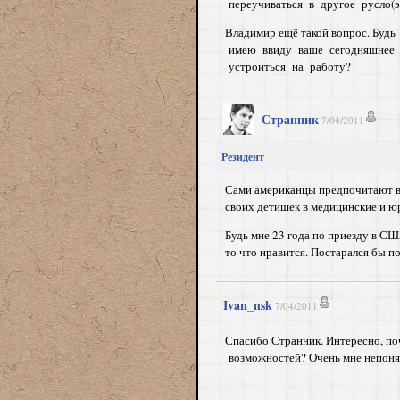
переучиваться в другое русло(эл
Владимир ещё такой вопрос. Буд
имею ввиду ваше сегодняшнее в
устроиться на работу?
Странник
7/04/2011
Резидент
Сами американцы предпочитают во
своих детишек в медицинские и ю
Будь мне 23 года по приезду в СШ
то что нравится. Постарался бы п
Ivan_nsk
7/04/2011
Спасибо Странник. Интересно, п
возможностей? Очень мне непоня