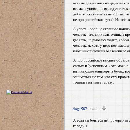
активы для жизни - ну да, если хо
все же в универ не все идут толь
добиться каких-то супер богатств.
не про российские вузы). Не всё 
А успех... вообще странное понятие
человек - плотник-плиточник, в п
где есть, на рыбалку ходит, хобб
человеком, хотя у него нет высшег
плотник-плиточник без высшего об
А про российское высшее образова
сытым и "успешным" - это можно..
начинающие манагеры в белых воро
заниматься не тем, что ему нравит
тошнить начинает сразу.
dag1587
7/04/2011
А если вы боитесь не прокормить 
голоду:)