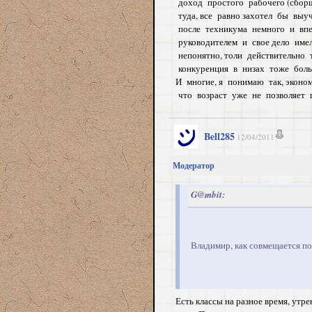
доход простого рабочего (сборщ
туда, все равно захотел бы выу
после техникума немного и впе
руководителем и свое дело имел
непонятно, толи действительно
конкуренция в низах тоже больш
И многие, я понимаю так, экон
что возраст уже не позволяет 
Bell285
12/04/2011
Модератор
G@mbit:
Владимир, как совмещается по
Есть классы на разное время, утре