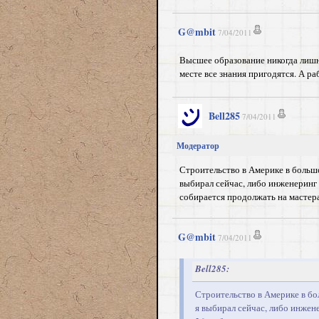
G@mbit
7/04/2011
Высшее образование никогда лишни
месте все знания пригодятся. А р
Bell285
7/04/2011
Модератор
Строительство в Америке в большо
выбирал сейчас, либо инженеринг 
собирается продолжать на мастер
G@mbit
7/04/2011
Bell285:
Строительство в Америке в бо
я выбирал сейчас, либо инжене