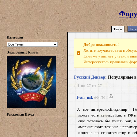
Фору
Темы
Кате
Категории
Добро пожаловать!
Хотите поучаствовать в обсуж
Электронные Книги
Если же у вас нет учетной зап
Интересуетесь правилами фо
Русский Денвер
: Популярные в
с 1 по 27 из 27
Ivan_nsk
6/04/2011
А вот интересно,Владимир - 1)
Рекламная Пауза
может есть сейчас? Как в РФ в 
ещё хотелось бы узнать как, в
американского техника например
окончил по строительству и се