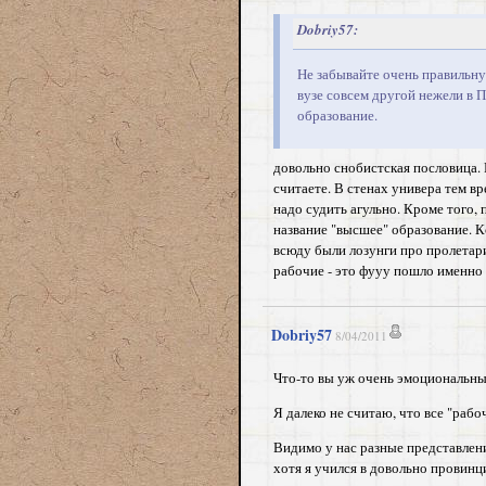
Dobriy57:
Не забывайте очень правильную
вузе совсем другой нежели в 
образование.
довольно снобистская пословица. 
считаете. В стенах универа тем вр
надо судить агульно. Кроме того,
название "высшее" образование. К
всюду были лозунги про пролетари
рабочие - это фууу пошло именно 
Dobriy57
8/04/2011
Что-то вы уж очень эмоциональные
Я далеко не считаю, что все "рабо
Видимо у нас разные представлени
хотя я учился в довольно провинц