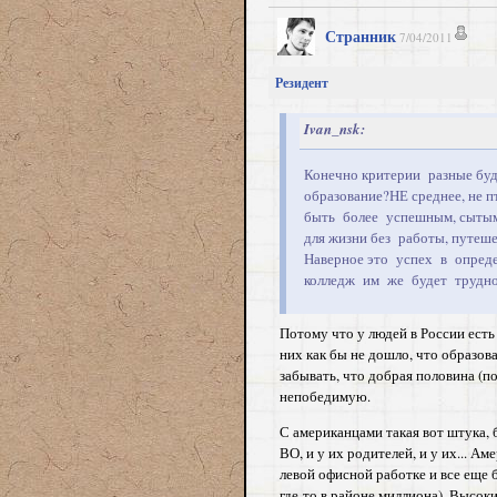
Странник
7/04/2011
Резидент
Ivan_nsk:
Конечно критерии разные бу
образование?НЕ среднее, не 
быть более успешным, сытым.
для жизни без работы, путеш
Наверное это успех в опред
колледж им же будет трудно
Потому что у людей в России есть 
них как бы не дошло, что образов
забывать, что добрая половина (п
непобедимую.
С американцами такая вот штука, 
ВО, и у их родителей, и у их... А
левой офисной работке и все еще 
где-то в районе миллиона). Высоки