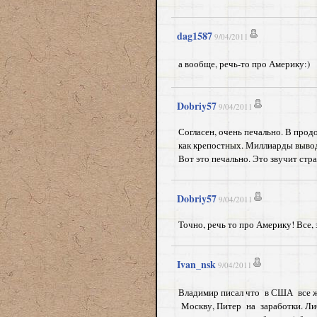
dag1587
9/04/2011
а вообще, речь-то про Америку:)
Dobriy57
9/04/2011
Согласен, очень печально. В прод
как крепостных. Миллиарды выводя
Вот это печально. Это звучит стра
Dobriy57
9/04/2011
Точно, речь то про Америку! Все,
Ivan_nsk
9/04/2011
Владимир писал что в США все ж
Москву, Питер на заработки. Л