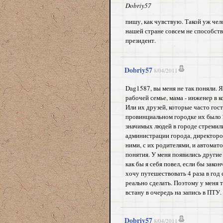
Dobriy57
пишу, как чувствую. Такой уж чел
нашей стране совсем не способст
президент.
Dobriy57
8/04/2011
Dag1587, вы меня не так поняли. Я
рабочей семье, мама - инженер в к
Или их друзей, которые часто гос
провинциальном городке их было 2
значимых людей в городе стремили
администрации города, директоров
ними, с их родителями, и автомат
понятия. У меня появились другие 
как бы я себя повел, если бы зако
хочу путешествовать 4 раза в год 
реально сделать. Поэтому у меня 
встану в очередь на запись в ПТУ. -
Dobriy57
8/04/2011