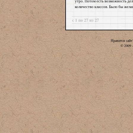
утро. Потом есть возможность дел
количество классов. Было бы жела
с 1 по 27 из 27
Нравится сайт
© 2009 -