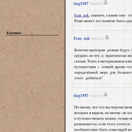
dag1587
7/04/2011
Ivan_nsk
, скажите, а какие они -
Разве может это понятие быть од
Картинки
Ivan_nsk
7/04/2011
Конечно критерии разные будут.
среднее, не пту, а практически 
сытым. Успех в материальном пла
путешествия с семьёй, время- ч
определённой мере для большог
этого добиться?
dag1587
7/04/2011
По-моему, все что вы перечислили
которых я видела, по-моему, не осо
и путешествовать можно, только мн
развлекаются, если этого хочется.
необязательно быть семи пядей во