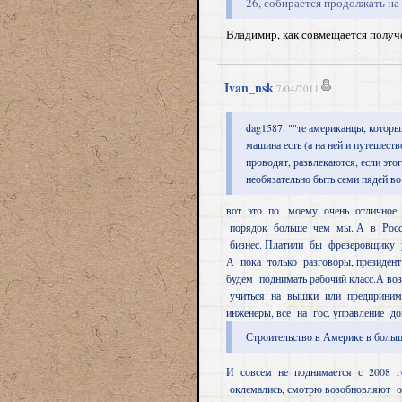
26, собирается продолжать на
Владимир, как совмещается получ
Ivan_nsk
7/04/2011
dag1587: ""те американцы, которых
машина есть (а на ней и путешеств
проводят, развлекаются, если этог
необязательно быть семи пядей во
вот это по моему очень отличное 
порядок больше чем мы. А в России
бизнес. Платили бы фрезеровщику у 
А пока только разговоры, президент
будем поднимать рабочий класс.А воз
учиться на вышки или предпринима
инженеры, всё на гос. управление д
Строительство в Америке в больш
И совсем не поднимается с 2008 г
оклемались, смотрю возобновляют 