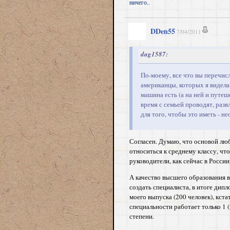
ничего..
DDen55
7/04/2011
dag1587:
По-моему, все что вы перечисл
американцы, которых я видела, 
машина есть (а на ней и путеш
время с семьей проводят, разв
для того, чтобы это иметь - н
Согласен. Думаю, что основой лю
относиться к среднему классу, чт
руководители, как сейчас в России
А качество высшего образования в
создать специалиста, в итоге дип
моего выпуска (200 человек), кста
специальности работает только 1 (
степени.