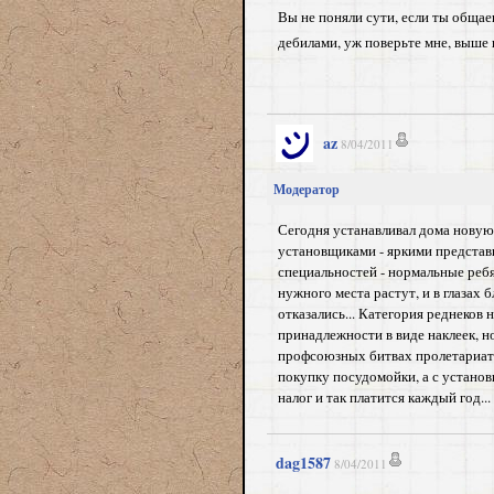
Вы не поняли сути, если ты общае
дебилами, уж поверьте мне, выше 
az
8/04/2011
Модератор
Сегодня устанавливал дома новую 
установщиками - яркими представи
специальностей - нормальные ребя
нужного места растут, и в глазах 
отказались... Категория реднеков
принадлежности в виде наклеек, н
профсоюзных битвах пролетариата..
покупку посудомойки, а с установ
налог и так платится каждый год..
dag1587
8/04/2011