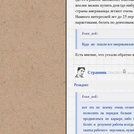
вполне можно купить дом где-нибуд
страны американцы летают очень н
Намного интересней лет до 25 пер
наркотиками, бегать по девчонкам
Ivan_nsk:
Куда же пошли все американские
Есть мнение, что уехали обратно 
Странник
7/04/2011
ред
Резидент
Ivan_nsk:
вот это по моему очень отлич
позволить на порядок больше 
продвигаться по карьере, либо 
болит, и результат работы всегд
хватка рабочего персонала, нуж