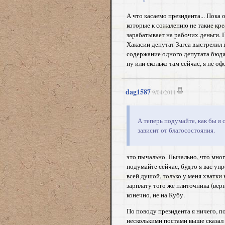
А что касаемо президента... Пока 
которые к сожалению не такие кре
зарабатывает на рабочих деньги.
Хакасии депутат Загса выстрелил в
содержание одного депутата бюджет
ну или сколько там сейчас, я не о
dag1587
9/04/2011
А теперь подумайте, как бы я 
зависит от благосостояния.
это пычально. Пычально, что многи
подумайте сейчас, будто я вас упр
всей душой, только у меня хватки 
зарплату того же плиточника (верну
конечно, не на Кубу.
По поводу президента я ничего, по
несколькими постами выше сказал о