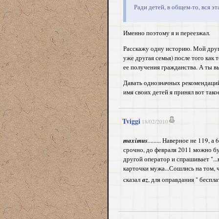
Ради детей, в общем-то, вся эт
Именно поэтому я и переезжал.
Расскажу одну историю. Мой друг 
уже другая семья) после того как
ее получения гражданства. А ты вы
Давать однозначных рекомендаций 
имя своих детей я принял вот так
Tviggi
18/02/2010
maximus
.
........ Наверное не 119, 
срочно, до февраля 2011 можно бу
другой оператор и спрашивает "...
карточки мужа...Сошлись на том, 
сказал
az
, для оправдания " беспла