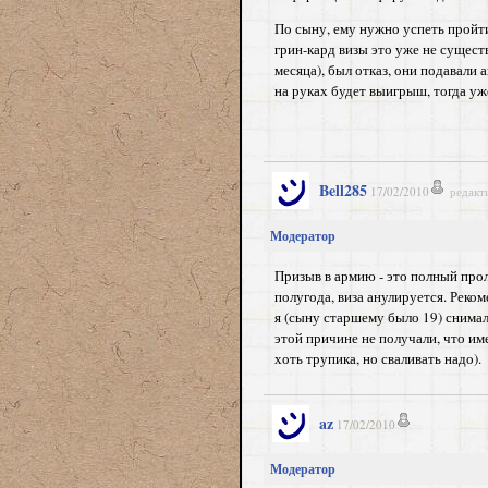
По сыну, ему нужно успеть пройти
грин-кард визы это уже не сущест
месяца), был отказ, они подавали
на руках будет выигрыш, тогда у
Bell285
17/02/2010
редакт
Модератор
Призыв в армию - это полный проле
полугода, виза анулируется. Реко
я (сыну старшему было 19) снимал
этой причине не получали, что им
хоть трупика, но сваливать надо)
.
az
17/02/2010
Модератор