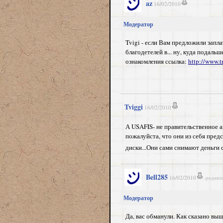
az
16/02/2010
Модератор
Tvigi - если Вам предложили запла
благодетелей в... ну, куда подал
ознакомления ссылка:
http://www.t
Tviggi
16/02/2010
А USAFIS- не правительственное а
пожалуйста, что они из себя предс
диски...Они сами снимают деньги 
Bell285
16/02/2010
редакт
Модератор
Да, вас обманули. Как сказано выш