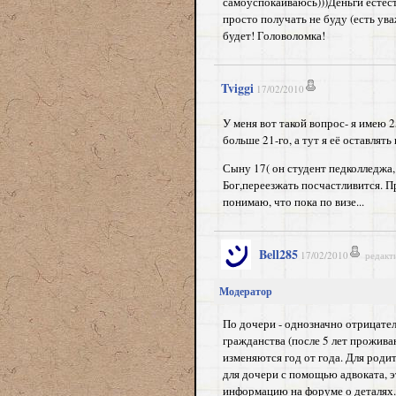
самоуспокаиваюсь)))Деньги естест
просто получать не буду (есть ув
будет! Головоломка!
Tviggi
17/02/2010
У меня вот такой вопрос- я имею 
больше 21-го, а тут я её оставлять
Сыну 17( он студент педколледжа, 
Бог,переезжать посчастливится. П
понимаю, что пока по визе...
Bell285
17/02/2010
редакт
Модератор
По дочери - однозначно отрицате
гражданства (после 5 лет прожива
изменяются год от года. Для роди
для дочери с помощью адвоката, э
информацию на форуме о деталях.