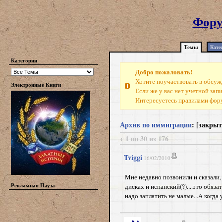
Фору
Темы
Кате
Категории
Добро пожаловать!
Хотите поучаствовать в обсуж
Электронные Книги
Если же у вас нет учетной зап
Интересуетесь правилами фо
Архив по иммиграции
: [закры
с 1 по 30 из 176
Tviggi
16/02/2010
Мне недавно позвонили и сказали, ч
Рекламная Пауза
дисках и испанский(?)....это обяз
надо заплатить не малые...А когд