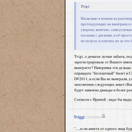
Tvigi:
Насколько я поняла из разгов
претендующих на выигрыш и в 
уверена, конечно, самоуспокаи
посылка с дисками, я её прост
не получу и платить не за что
Tvigi, о деньгах лучше забыть, по
зарегистрировала от Вашего имени
выиграете? Наверняка эти дельцы 
оправдать "бесплатный" билет в С
DV2011, и если Вы не выиграли, уж
заполнению следующих анкет (Вы ж
будет заявлена дважды и более ра
Согласен с Ириной - надо бы выд
Tviggi
17/02/2010
".....если анкета от одного лица б