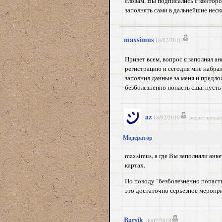
словам, Вы подписались с конторой
заполнять сами в дальнейшие неско
maxsimus
18/02/2010
Привет всем, вопрос я заполнял ан
регистрацию и сегодня мне набра
заполнил данные за меня и предлож
безболезненно попасть сша, пусть
az
18/02/2010
редактировал
Модератор
maxsimus, а где Вы заполняли анк
картах.
По поводу "безболезненно попасть
это достаточно серьезное меропри
Barsik
18/02/2010