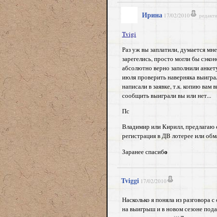
Ирина
17/02/2010
редакт
Tvigi
Раз уж вы заплатили, думается мне
зарегелись, просто могли бы сэко
абсолютно верно заполнили анкету
июля проверить наверняка выиграл
написали в заявке, т.к. копию вам
сообщить выиграли вы или нет...
Пс
Владимир или Кирилл, предлагаю 
регистрация в ДВ лотерее или обм
о
Заранее спасиб
Tviggi
17/02/2010
Насколько я поняла из разговора
на выигрыш и в новом сезоне подаю