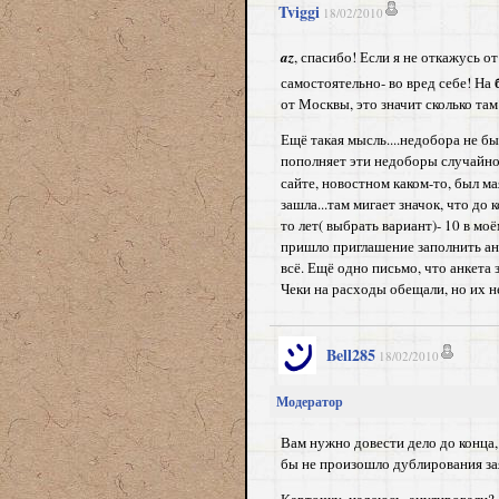
Tviggi
18/02/2010
az
, спасибо! Если я не откажусь о
самостоятельно- во вред себе! На
от Москвы, это значит сколько там
Ещё такая мысль....недобора не б
пополняет эти недоборы случайно 
сайте, новостном каком-то, был м
зашла...там мигает значок, что до 
то лет( выбрать вариант)- 10 в мо
пришло приглашение заполнить ан
всё. Ещё одно письмо, что анкета
Чеки на расходы обещали, но их н
Bell285
18/02/2010
Модератор
Вам нужно довести дело до конца,
бы не произошло дублирования зая