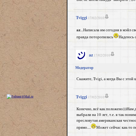
Tviggi
17/02/2010
az
...Написала им сегодня в мэйл св
правда поторопилась
Надеюсь о
az
17/02/2010
Модератор
Скажите, Tvigi, а когда Вы с этой
Tviggi
17/02/2010
Конечно, всё как положено)))Нам
выбрали на 10 лет, т.е. я так пон
пресловутая американская честност
прямо....
Может сейчас как-то п