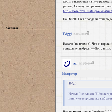
форм, так вас еще начнут разводит
развод. Ссылку на правительствен
http://www.travel.state.gov/visa/i
На DV-2011 вы опоздали, теперь 
Картинки
Tviggi
16/02/2010
Начало "не плохое"! Что ж горький
тридцатку выбрали)))) Бог с ними,
az
16/02/2010
Модератор
Tvigi:
Начало "не плохое"! Что ж гор
меня уже в тридцатку выбрали)
Вас не могли никуда "выбрать", 20