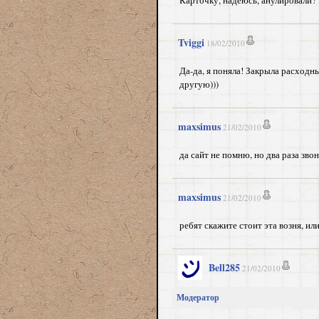
Карточку, надеюсь, анулировали?
Tviggi
18/02/2010
Да-да, я поняла! Закрыла расходн
другую)))
maxsimus
21/02/2010
да сайт не помню, но два раза звон
maxsimus
21/02/2010
ребят скажите стоит эта возня, ил
Bell285
21/02/2010
Модератор