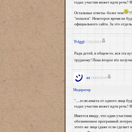
годах участия может идти речь? Я
Остальные ответы- более чем
!
"попался". Некоторое время не бу
официального сайта. За это отдел
Tviggi
17/02/2010
Ради детей, в общем-то, вся эта к
трудному! Пока второе в\о получи
az
18/02/2010
Модератор
".....если анкета от одного лица б
годах участия может идти речь? Я
Имеется ввиду, что один участник
обозначенное программой лотереи
этого же лица (даже если сделает