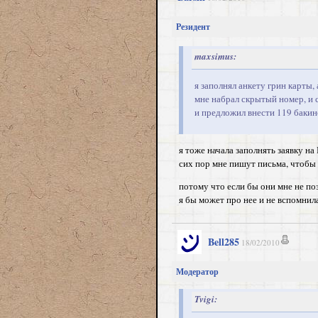
Резидент
maxsimus:
я заполнял анкету грин карты,
мне набрал скрытый номер, и 
и предложил внести 119 бакинск
я тоже начала заполнять заявку на
сих пор мне пишут письма, чтобы 
потому что если бы они мне не по
я бы может про нее и не вспомнила
Bell285
18/02/2010
Модератор
Tvigi: