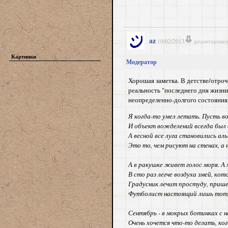
az
10/02/2013
редактировал
Картинки
Модератор
Хорошая заметка. В детстве/отроч
реальность "последнего дня жизни
неопределенно-долгого состояния.
Я когда-то умел летать. Пусть во с
И объект вожделений всегда был 
А весной все луга становились ал
Это то, чем рисуют на стенах, а 
А в ракушке живет голос моря. А 
В сто раз легче воздуха змей, ко
Градусник лечит простуду, прише
Футболист настоящий лишь тот,
Сентябрь - в мокрых ботинках с
Очень хочется что-то делать, ког