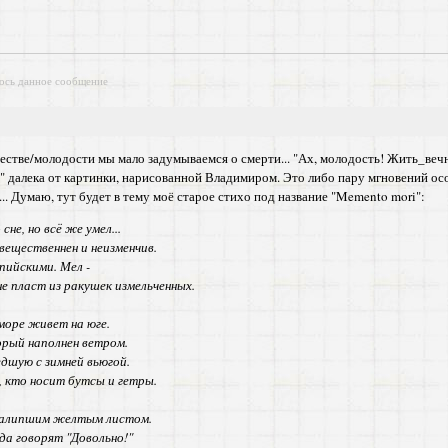
ось данное сообщение
естве/молодости мы мало задумываемся о смерти... "Ах, молодость! Жить_вечно'
" далека от картинки, нарисованной Владимиром. Это либо пару мгновений ос
.. Думаю, тут будет в тему моё старое стихо под название "Memento mori":
не, но всё же умел...
вещественнен и неизменчив.
ьпийскими. Мел -
не пласт из ракушек измельченных.
море живет на юге.
торый наполнен ветром.
дшую с зимней вьюгой.
 кто носит бутсы и гетры.
 налипшим желтым листом.
да говорят "Довольно!"