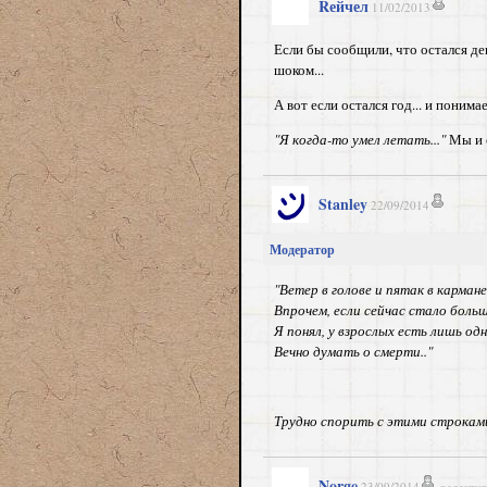
Rейчел
11/02/2013
Если бы сообщили, что остался де
шоком...
А вот если остался год... и поним
"Я когда-то умел летать..."
Мы и 
Stanley
22/09/2014
Модератор
"Ветер в голове и пятак в кармане
Впрочем, если сейчас стало больш
Я понял, у взрослых есть лишь од
Вечно думать о смерти.."
Трудно спорить с этими строками
Norge
23/09/2014
редакти