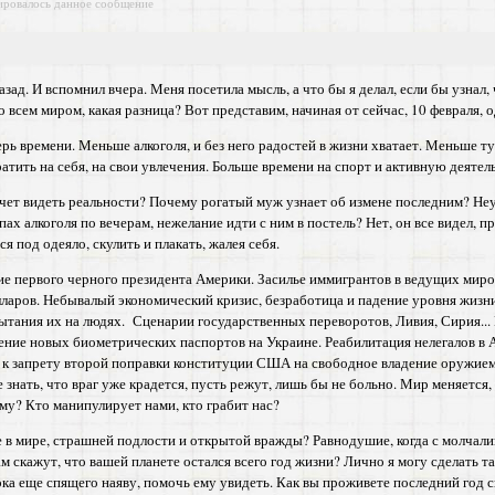
ировалось данное сообщение
зад. И вспомнил вчера. Меня посетила мысль, а что бы я делал, если бы узнал,
 всем миром, какая разница? Вот представим, начиная от сейчас, 10 февраля, од
рь времени. Меньше алкоголя, и без него радостей в жизни хватает. Меньше 
тить на себя, на свои увлечения. Больше времени на спорт и активную деятель
хочет видеть реальности? Почему рогатый муж узнает об измене последним? Н
пах алкоголя по вечерам, нежелание идти с ним в постель? Нет, он все видел, 
ся под одеяло, скулить и плакать, жалея себя.
ние первого черного президента Америки. Засилье иммигрантов в ведущих миро
ларов. Небывалый экономический кризис, безработица и падение уровня жизни
ытания их на людях. Сценарии государственных переворотов, Ливия, Сирия..
ние новых биометрических паспортов на Украине. Реабилитация нелегалов в 
 запрету второй поправки конституции США на свободное владение оружием. З
 знать, что враг уже крадется, пусть режут, лишь бы не больно. Мир меняется, 
му? Кто манипулирует нами, кто грабит нас?
 в мире, страшней подлости и открытой вражды? Равнодушие, когда с молчалив
вам скажут, что вашей планете остался всего год жизни? Лично я могу сделать та
пока еще спящего наяву, помочь ему увидеть. Как вы проживете последний год с