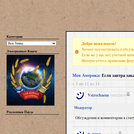
Категории
Добро пожаловать!
Хотите поучаствовать в обсуж
Электронные Книги
Если же у вас нет учетной зап
Интересуетесь правилами фо
Моя Америка
: Если завтра зак
с 1 по 11 из 11
Vstrechaem
10/02/2013
Модератор
Рекламная Пауза
Обсуждения и комментарии к ста