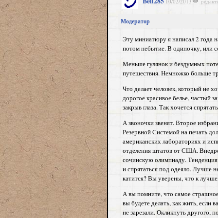
Bell285
10/02/2013
редакт
Модератор
Эту миниатюру я написал 2 года на
потом небытие. В одиночку, или со
Меньше гулянок и бездумных поте
путешествия. Немножко больше тра
Что делает человек, который не 
дорогое красивое белье, частый за
закрыв глаза. Так хочется спрятать
А звоночки звенят. Второе избра
Резервной Системой на печать дол
американских лабораториях и исп
отделения штатов от США. Внедре
сочинскую олимпиаду. Тенденция к
и спрятаться под одеяло. Лучше не
катится? Вы уверены, что к лучше
А вы помните, что самое страшное
вы будете делать, как жить, если 
не зарезали. Окликнуть другого, 