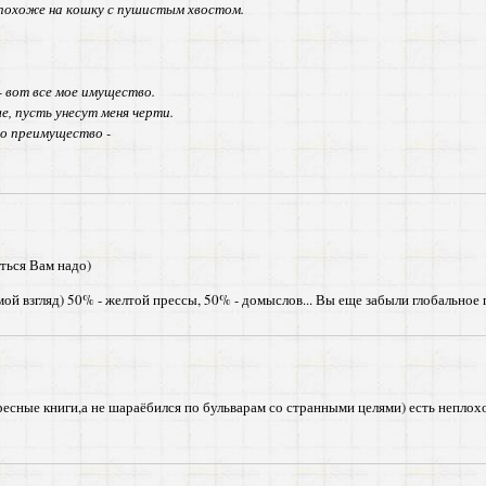
 похоже на кошку с пушистым хвостом.
 - вот все мое имущество.
е, пусть унесут меня черти.
но преимущество -
яться Вам надо)
мой взгляд) 50% - желтой прессы, 50% - домыслов... Вы еще забыли глобально
ресные книги,а не шараёбился по бульварам со странными целями) есть непло