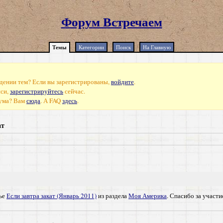
Форум Встречаем
Темы
Категории
Поиск
На Главную
дении тем? Если вы зарегистрированы,
войдите
.
иси,
зарегистрируйтесь
сейчас.
рума? Вам
сюда
. А FAQ
здесь
.
ат
тье
Если завтра закат (Январь 2011)
из раздела
Моя Америка
. Спасибо за участи