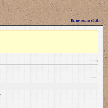
Вы не вошли (
Войти
)
вниз
цитата
е.