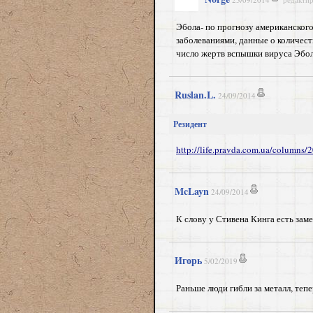
Эбола- по прогнозу американского
заболеваниями, данные о количес
число жертв вспышки вируса Эбола
Ruslan.L.
24/09/2014
Резидент
http://life.pravda.com.ua/columns
McLayn
24/09/2014
К слову у Стивена Кинга есть заме
Игорь
5/02/2019
Раньше люди гибли за металл, тепер