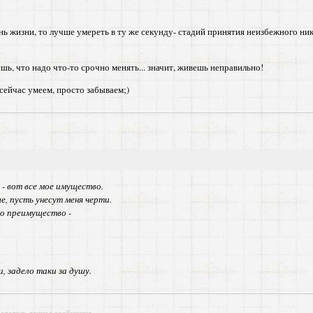
нь жизни, то лучше умереть в ту же секунду- стадий принятия неизбежного ни
аешь, что надо что-то срочно менять... значит, живешь неправильно!
сейчас умеем, просто забываем;)
 - вот все мое имущество.
е, пусть унесут меня черти.
но преимущество -
, задело таки за душу.
ровалось данное сообщение