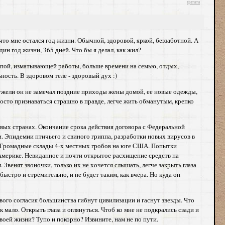
цитата
 что мне остался год жизни. Обычной, здоровой, яркой, беззаботной. А
ин год жизни, 365 дней. Что бы я делал, как жил?
тупой, изматывающей работы, больше времени на семью, отдых,
ность. В здоровом теле - здоровый дух :)
еужели он не замечал поздние приходы жены домой, ее новые одежды,
просто признаваться страшно в правде, легче жить обманутым, крепко
вых странах. Окончание срока действия договора с Федеральной
. Эпидемии птичьего и свиного гриппа, разработки новых вирусов в
. Громадные склады 4-х местных гробов на юге США. Попытки
Америке. Невиданное и почти открытое расхищение средств на
венят звоночки, только их не хочется слышать, легче закрыть глаза
быстро и стремительно, и не будет таким, как вчера. Но куда он
ого согласия большинства гибнут цивилизации и гаснут звезды. Что
к мало. Открыть глаза и оглянуться. Чтоб ко мне не подкрались сзади и
воей жизни? Тупо и покорно? Извините, нам не по пути.