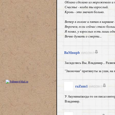
Облако сделано из мороженого и
Счастье - когда ты взрослый.
Кровь - это значит больно.
Ветер в голове и пятак в кармане
Впрочем, если сейчас стало больш
Я понял, у взрослых есть лишь од
Вечно думать о смерти...
BaMnupb
10/02/2013
Засиделись Вы, Владимир... Разве
"Звоночки" притянуты за уши, на 
raZum1
10/02/2013
У Акунина(когда-то он писал инте
Владимир.