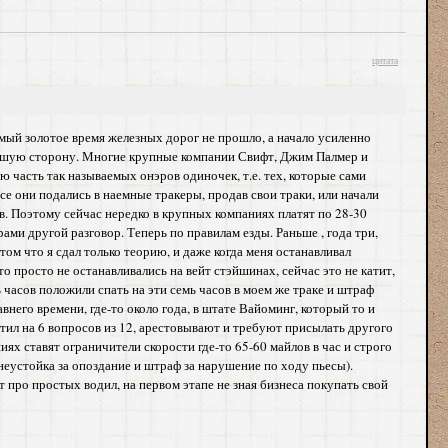
цитата
емый золотое время железных дорог не прошло, а начало усиленно
 лучшую сторону. Многие крупные компании Свифт, Джим Палмер и
 часть так называемых онэров одиночек, т.е. тех, которые сами
се они подались в наемные тракеры, продав свои траки, или начали
в. Поэтому сейчас нередко в крупных компаниях платят по 28-30
рами другой разговор. Теперь по правилам езды. Раньше , года три,
том что я сдал только теорию, и даже когда меня останавливал
о просто не останавливались на вейт стэйшинах, сейчас это не катит,
часов положили спать на эти семь часов в моем же траке и штраф
авнего времени, где-то около года, в штате Вайоминг, который то и
етил на 6 вопросов из 12, арестовывают и требуют присылать другого
иях ставят ограничители скорости где-то 65-60 майлов в час и строго
(неустойка за опоздание и штраф за нарушение по ходу пьесы).
т про простых водил, на первом этапе не зная бизнеса покупать свой