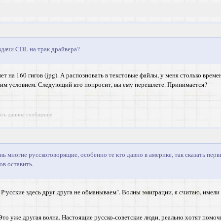
здачи CDL на трак драйвера?
т на 160 гигов (jpg). А распозновать в текстовые файлы, у меня столько време
дним условием. Следующий кто попросит, вы ему перешлете. Принимается?
ось данное сообщение
нь многие русскоговорящие, особенно те кто давно в америке, так сказать п
ов оставить.
,
 Р
усские здесь друг друга не обманываем". Волны эмиграции, я считаю, имел
 Это уже другая волна. Настоящие русско-советские люди, реально хотят помо