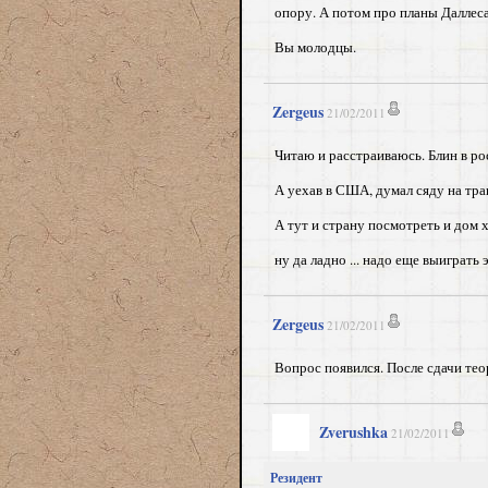
опору. А потом про планы Даллеса
Вы молодцы.
Zergeus
21/02/2011
Читаю и расстраиваюсь. Блин в рос
А уехав в США, думал сяду на трак
А тут и страну посмотреть и дом 
ну да ладно ... надо еще выиграть
Zergeus
21/02/2011
Вопрос появился. После сдачи тео
Zverushka
21/02/2011
Резидент