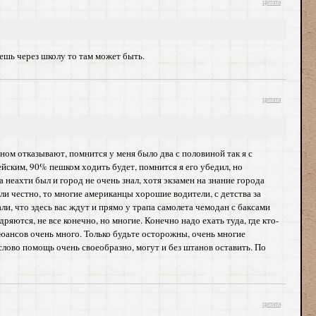
цитата
аешь через школу то там может быть.
цитата
вном отказывают, помнится у меня было два с половиной так я с
йским, 90% пешком ходить будет, помнится я его убедил, но
неахти был и город не очень знал, хотя экзамен на знание города
если честно, то многие американцы хорошие водители, с детства за
ли, что здесь вас ждут и прямо у трапа самолета чемодан с баксами
яются, не все конечно, но многие. Конечно надо ехать туда, где кто-
нюансов очень много. Только будьте осторожны, очень многие
слово помощь очень своеобразно, могут и без штанов оставить. По
цитата