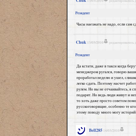
Chuk
13/03/2010
редактировалось 
Резидент
Часы наезжать не надо, если сам с
Chuk
13/03/2010
редактировалось 
Резидент
Да кстати, даже в такси когда бер
менеджером ругался, говорю ваших
проработал неделю и ушел, слишко
легко сдать. Поэтому насчет работ
рулем. Но вы не отчаивайтесь, я с
подарят. Но ведь люди живут и неп
то хоть даже просто советом помо
русскоговорящие, особенно те кто
этому поводу много могу историй 
Bell285
14/03/2010