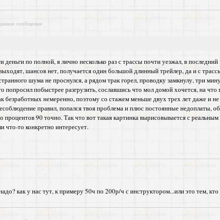
данное сообщение
 деньги по полной, я лично несколько раз с трассы почти уезжал, в последний 
б выходят, шансов нет, получается один большой длинный трейлер, да и с трассы
 странного шума не проснулся, а рядом трак горел, проводку замкнулу, три мин
-то попросил побыстрее разгрузить, сославшись что мол домой хочется, на что 
как безработных немеренно, поэтому со стажем меньше двух трех лет даже и н
 несоблюдение правил, попался твоя проблема и плюс постоянные недоплаты, об
но процентов 90 точно. Так что вот такая картинка вырисовывается с реальным
ли что-то конкретно интересует.
адо? как у нас тут, к примеру 50ч по 200р/ч с инструктором...или это тем, кт