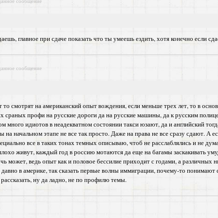
данное сообщение
даешь, главное при сдаче показать что ты умеешь ездить, хотя конечно если сд
данное сообщение
ут то смотрят на американский опыт вождения, если меньше трех лет, то в осно
 сраных профи на русские дороги да на русские машины, да к русским полице
м много идиотов в неадекватном состоянии такси юзают, да и английский тогда 
ы на начальном этапе не все так просто. Даже на права не все сразу сдают. А 
пециально все в таких тонах темных описываю, чтоб не расслаблялись и не дума
лохо живут, каждый год в россию мотаются да еще на багамы заскакивать умудр
чь может, ведь опыт как и половое бессилие приходит с годами, а различных 
 давно в америке, так сказать первые волны иммиграции, почему-то понимают 
рассказать, ну да ладно, не по профилю темы.