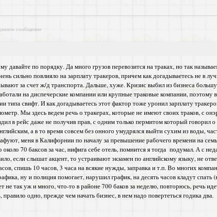
данное сообщение
му давайте по порядку. Да много грузов перевозится на траках, но так называ
очень сильно повлияло на зарплату тракеров, причем как догадываетесь не в
ывают за счет ж/д транспорта. Дальше, хуже. Кризис выбил из бизнеса большую
 работали на диспечерские компании или крупные траковые компании, поэтому в
ии типа свифт. И как догадываетесь этот фактор тоже уронил зарплату тракеро
илометр. Мы здесь ведем речь о тракерах, которые не имеют своих траков, с онэ
здил в рейс даже не получив прав, с одним только пермитом который говорил о 
глийским, а в то время совсем без онного умудрялся выйти сухим из воды, част
афуют, меня в Калифорнии по началу за превышение рабочего времени на семь 
о около 70 баксов за час, нифига себе отель, помнится я тогда подумал. А с нед
вило, если слышат акцент, то устраивают экзамен по английскому языку, не отв
сов, спишь 10 часов, 3 часа на всякие нужды, заправка и т.п. Во многих компан
афика, ну и полиция помогает, нарушил график, на десять часов кладут спать 
 не так уж и много, что-то в районе 700 баков за неделю, повторюсь, речь иде
 правило одно, прежде чем начать бизнес, в нем надо повертеться годика два.