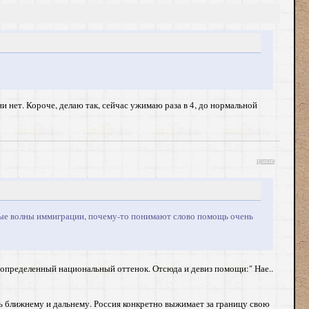
ни нет. Короче, делаю так, сейчас ужимаю раза в 4, до нормальной
цитата
ервые волны иммиграции, почему-то понимают слово помощь очень
и определенный национальный оттенок. Отсюда и девиз помощи:" Нае..
чь ближнему и дальнему. Россия конкретно выжимает за границу свою