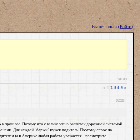
Вы не вошли (
Войти
)
вниз
<
1
2
3
4
5
>
цитата
о в прошлое. Потому что с великолепно развитой дорожной системой
ионами. Для каждой "баржи" нужен водитель. Поэтому спрос на
ителем (а в Америке любая работа уважается... посмотрите