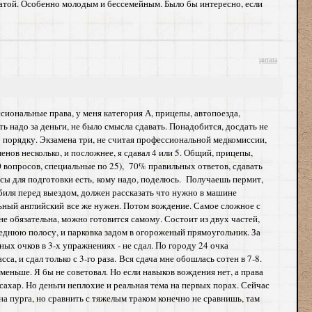
платой. Особенно молодым и бессемейным. Было бы интересно, если
цитата
ссиональные права, у меня категория А, прицепы, автопоезда,
 надо за деньги, не было смысла сдавать. Понадобится, досдать не
по порядку. Экзамена три, не считая профессиональной медкомиссии,
енов несколько, и посложнее, я сдавал 4 или 5. Общий, прицепы,
0 вопросов, специальные по 25), 70% правильных ответов, сдавать
осы для подготовки есть, кому надо, поделюсь. Получаешь пермит,
мобиля перед выездом, должен рассказать что нужно в машине
чальный английский все же нужен. Потом вождение. Самое сложное с
 не обязательна, можно готовится самому. Состоит из двух частей,
седнюю полосу, и парковка задом в огороженый прямоугольник. За
ых очков в 3-х упражнениях - не сдал. По городу 24 очка
а, и сдал только с 3-го раза. Вся сдача мне обошлась сотен в 7-8.
 меньше. Я бы не советовал. Но если навыков вождения нет, а права
 сахар. Но деньги неплохие и реальная тема на первых порах. Сейчас
а пурга, но сравнить с тяжелым траком конечно не сравнишь, там