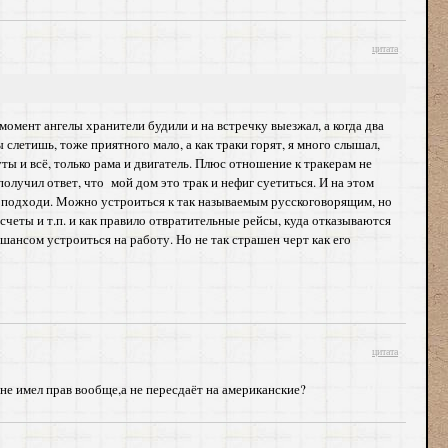
цитата
момент ангелы хранители будили и на встречку выезжал, а когда два
 слетишь, тоже приятного мало, а как траки горят, я много слышал,
уты и всё, только рама и двигатель. Плюс отношение к тракерам не
получил ответ, что мой дом это трак и нефиг суетиться. И на этом
е подходи. Можно устроиться к так называемым русскоговорящим, но
счеты и т.п. и как правило отвратительные рейсы, куда отказываются
 шансом устроиться на работу. Но не так страшен черт как его
цитата
о не имел прав вообще,а не пересдаёт на американские?