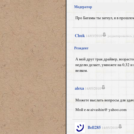
Модератор
Про Багамы ты загнул, я в прошло
Chuk
14/03/2010
редактировалось 
Резидент
А мой друг трак драйвер, возрасто
неделю делает, умножте на 0,32 и 
велком.
alexa
14/05/2010
Можете выслать вопросы для здач
Мой е-м aivashin@ yahoo.com
Bell285
14/05/2010