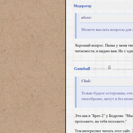
Модератор
alexa:
Можете выслать вопросы для 
Хороший вопрос. Папка у меня тяне
читаемости, и кидаю вам. Но с о
Gumball
10/01/2011
редактировал
Chuk:
Только будьте осторожны, оче
своеобразно, могут и без штан
Это как в "Брат-2" у Бодрова: "Мы
прохожего, на тебя похожего."
Тем интереснее читать этот сайт.