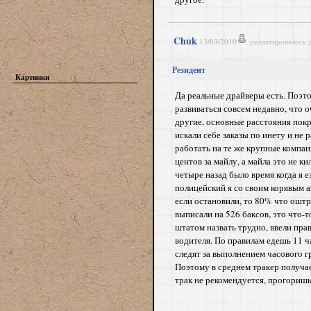
Chuk
13/03/2010
редактировалось 
Резидент
Картинки
Да реальные драйверы есть. Поэто
развиваться совсем недавно, что 
другие, основные расстояния покр
искали себе заказы по инету и не
работать на те же крупные компан
центов за майлу, а майла это не к
четыре назад было время когда я е
полицейский я со своим корявым ан
если остановили, то 80% что оштр
выписали на 526 баксов, это что-т
штатом назвать трудно, ввели пра
водителя. По правилам едешь 11 ча
следят за выполнением часового гр
Поэтому в среднем тракер получает
трак не рекомендуется, прогоришь,