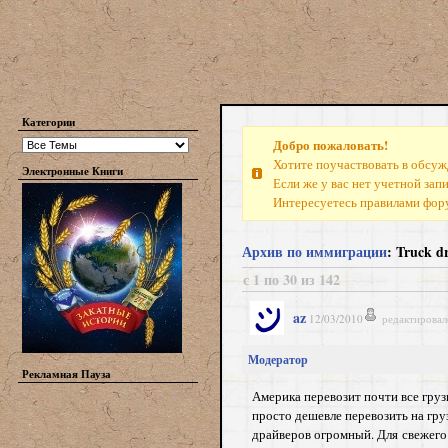
Категории
Добро пожаловать!
Хотите поучаствовать в обсуж
Электронные Книги
Если же у вас нет учетной зап
Интересуетесь правилами фо
Архив по иммиграции
: Truck d
с 1 по 30 из 142
az
12/03/2010
редактировал
Модератор
Рекламная Пауза
Америка перевозит почти все гру
просто дешевле перевозить на гр
драйверов огромный. Для свежего