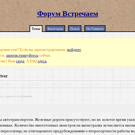
Форум Встречаем
Темы
Категории
Поиск
На Главную
дении тем? Если вы зарегистрированы,
войдите
.
иси,
зарегистрируйтесь
сейчас.
рума? Вам
сюда
. А FAQ
здесь
.
river
ось данное сообщение
зы автотранспортом. Железные дороги присутствуют, но их золотое время ушл
узовиках. Количество многотонных монстров на магистралях исчисляется милл
 переселенца, не отягощенного предубеждениями о второсортности работы вод