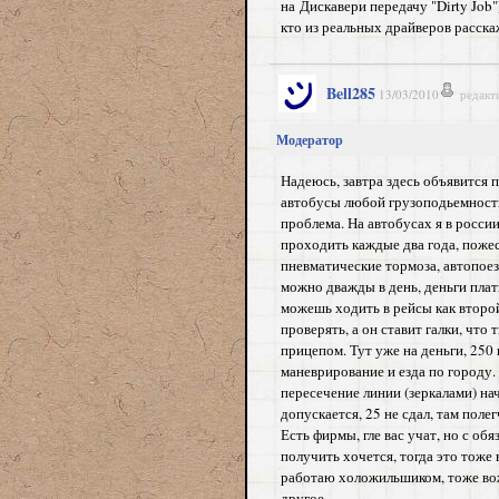
на Дискавери передачу "Dirty Job
кто из реальных драйверов расск
Bell285
13/03/2010
редакт
Модератор
Надеюсь, завтра здесь объявится п
автобусы любой грузоподьемности,
проблема. На автобусах я в россии
проходить каждые два года, пожест
пневматические тормоза, автопоез
можно дважды в день, деньги плат
можешь ходить в рейсы как второй
проверять, а он ставит галки, что
прицепом. Тут уже на деньги, 250 
маневрирование и езда по городу.
пересечение линии (зеркалами) на
допускается, 25 не сдал, там поле
Есть фирмы, гле вас учат, но с об
получить хочется, тогда это тоже 
работаю холожильшиком, тоже вожу
другое.