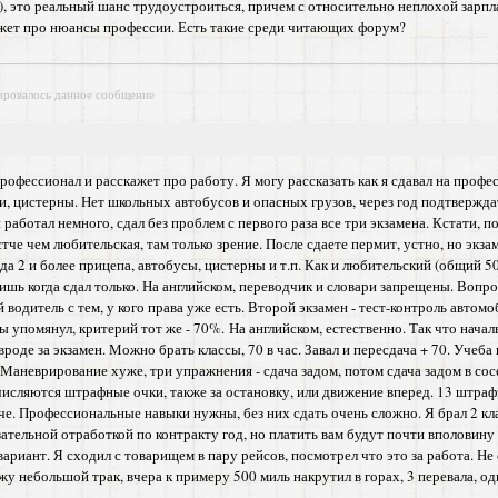
"), это реальный шанс трудоустроиться, причем с относительно неплохой зар
ажет про нюансы профессии. Есть такие среди читающих форум?
ировалось данное сообщение
рофессионал и расскажет про работу. Я могу рассказать как я сдавал на профе
 цистерны. Нет школьных автобусов и опасных грузов, через год подтверждать
 работал немного, сдал без проблем с первого раза все три экзамена. Кстати, 
че чем любительская, там только зрение. После сдаете пермит, устно, но экзам
да 2 и более прицепа, автобусы, цистерны и т.п. Как и любительский (общий 5
ишь когда сдал только. На английском, переводчик и словари запрещены. Вопр
 водитель с тем, у кого права уже есть. Второй экзамен - тест-контроль авто
 ты упомянул, критерий тот же - 70%. На английском, естественно. Так что на
вроде за экзамен. Можно брать классы, 70 в час. Завал и пересдача + 70. Учеба
 Маневрирование хуже, три упражнения - сдача задом, потом сдача задом в со
числяются штрафные очки, также за остановку, или движение вперед. 13 штрафн
гче. Профессиональные навыки нужны, без них сдать очень сложно. Я брал 2 класс
язательной отработкой по контракту год, но платить вам будут почти вполовину
вариант. Я сходил с товарищем в пару рейсов, посмотрел что это за работа. Не
 небольшой трак, вчера к примеру 500 миль накрутил в горах, 3 перевала, одн