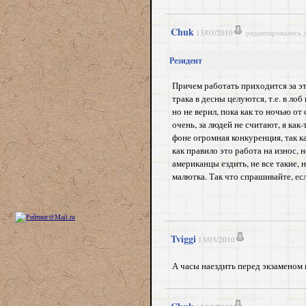
Chuk
13/03/2010
редактировалось 
Резидент
Причем работать приходится за эти
трака в десны целуются, т.е. в ло
но не верил, пока как то ночью от
очень, за людей не считают, я как
фоне огромная конкуренция, так 
как правило это работа на износ,
американцы ездить, не все такие, 
малютка. Так что спрашивайте, ес
Tviggi
13/03/2010
А часы наездить перед экзаменом н