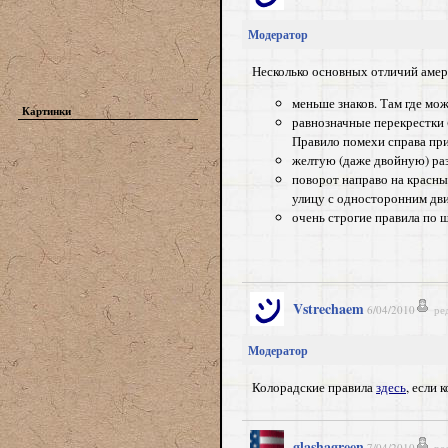
Модератор
Несколько основных отличий амер
меньше знаков. Там где мо
Картинки
равнозначные перекрестки (
Правило помехи справа при
желтую (даже двойную) раз
поворот направо на красны
улицу с односторонним дви
очень строгие правила по 
Vstrechaem
6/04/2010
ре
Модератор
Колорадские правила
здесь
, если 
glashagreen
7/04/2010
ре