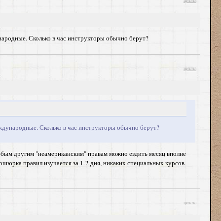
цитата
ународные. Сколько в час инструкторы обычно берут?
цитата
еждународные. Сколько в час инструкторы обычно берут?
 любым другим "неамериканским" правам можно ездить месяц вполне
рошюрка правил изучается за 1-2 дня, никаких специальных курсов
цитата