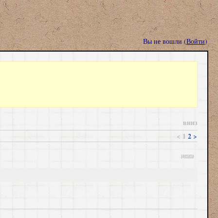
Вы не вошли (
Войти
)
вниз
<
1
2
>
цитата