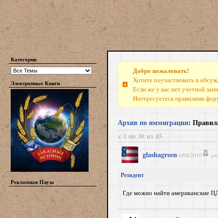
Категории
Добро пожаловать!
Хотите поучаствовать в обсуж
Электронные Книги
Если же у вас нет учетной зап
Интересуетесь правилами фо
Архив по иммиграции
: Правил
с 1 по 30 из 45
glashagreen
6/04/2010
ре
Резидент
Рекламная Пауза
Где можно найти американские П