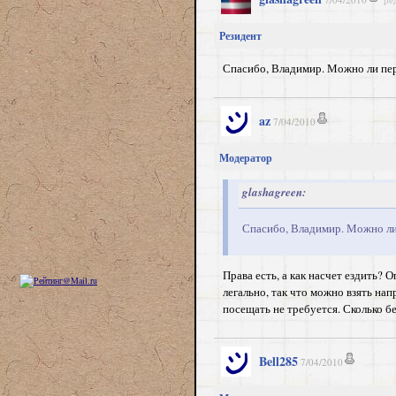
Резидент
Спасибо, Владимир. Можно ли пер
az
7/04/2010
Модератор
glashagreen:
Спасибо, Владимир. Можно ли 
Права есть, а как насчет ездить?
легально, так что можно взять на
посещать не требуется. Сколько б
Bell285
7/04/2010