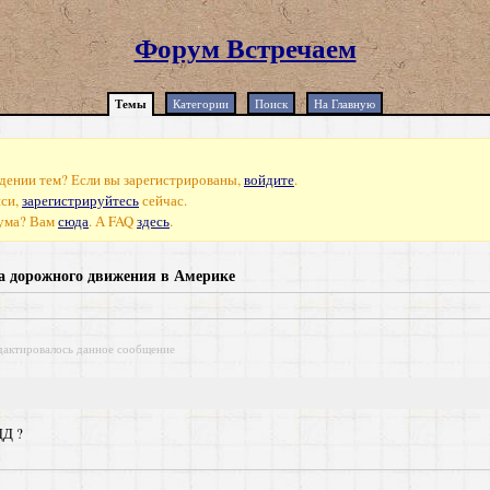
Форум Встречаем
Темы
Категории
Поиск
На Главную
дении тем? Если вы зарегистрированы,
войдите
.
иси,
зарегистрируйтесь
сейчас.
рума? Вам
сюда
. А FAQ
здесь
.
а дорожного движения в Америке
дактировалось данное сообщение
ДД ?