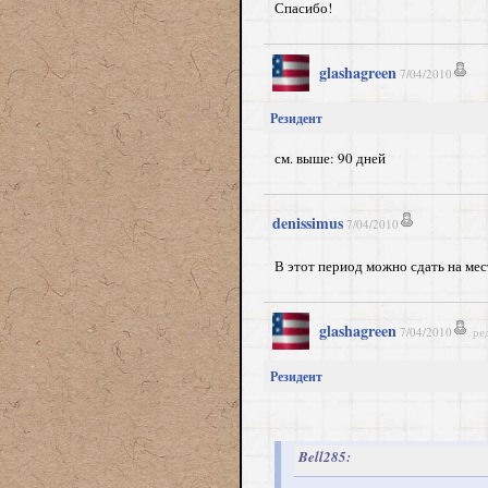
Спасибо!
glashagreen
7/04/2010
Резидент
см. выше: 90 дней
denissimus
7/04/2010
В этот период можно сдать на ме
glashagreen
7/04/2010
ре
Резидент
Bell285: