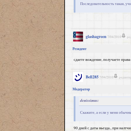
Последовательность такая, учи
glashagreen
7/04/2010
ре
Резидент
сдаете вождение, получаете права
Bell285
7/04/2010
редакти
Модератор
denissimus:
Скажите, а если у меня обычны
90 дней с даты вьезда., при налтчи