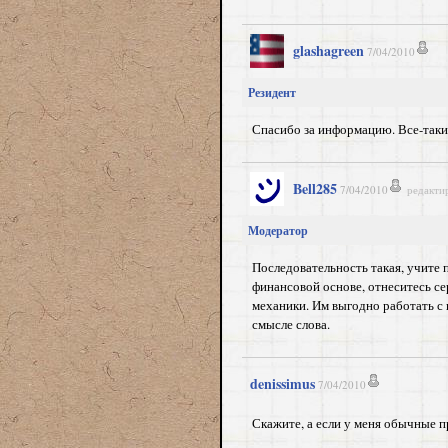
glashagreen
7/04/2010
Резидент
Спасибо за информацию. Все-таки 
Bell285
7/04/2010
редакти
Модератор
Последовательность такая, учите 
финансовой основе, отнеситесь се
механики. Им выгодно работать с 
смысле слова.
denissimus
7/04/2010
Скажите, а если у меня обычные п