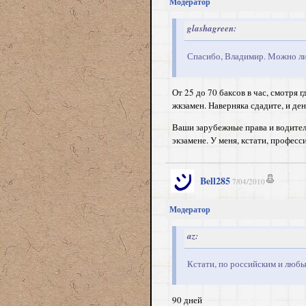
Модератор
glashagreen:
Спасибо, Владимир. Можно ли 
От 25 до 70 баксов в час, смотря 
жкзамен. Наверняка сдадите, и ден
Ваши зарубежные права и водитель
экзамене. У меня, кстати, професс
Bell285
7/04/2010
Модератор
az:
Кстати, по российским и любы
90 дней