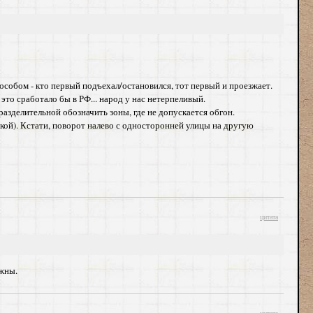
пособом - кто первый подъехал/остановился, тот первый и проезжает.
то сработало бы в РФ... народ у нас нетерпеливый.
зделительной обозначить зоны, где не допускается обгон.
ой). Кстати, поворот налево с односторонней улицы на другую
цитата
лжны.