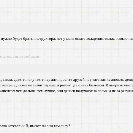
нужно будет брать инструктора, нет у меня опыта вождения, только навыки, ког
ровалось данное сообщение
правила, сдаете, получаете пермит, просите друзей поучить вас немножко, деш
рьезнее. Дороже не значит лучше, а разбег цен очень большой. В америке мно
клиентом чем дольше, тем лучше, они деньги получают за время, а не за резуль
рава категории В, имеют ли они там силу?