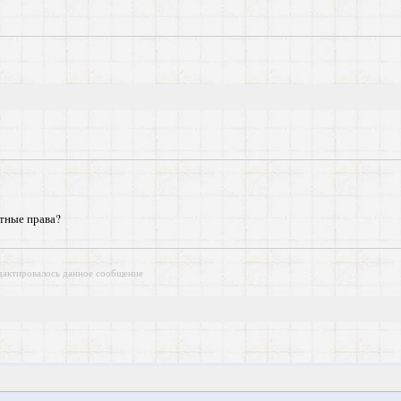
стные права?
дактировалось данное сообщение