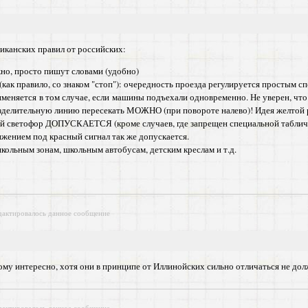
иканских правил от российских:
жно, просто пишут словами (удобно)
как правило, со знаком "стоп"): очередность проезда регулируется простым с
меняется в том случае, если машины подъехали одновременно. Не уверен, что э
делительную линию пересекать МОЖНО (при повороте налево)! Идея желтой ра
й светофор ДОПУСКАЕТСЯ (кроме случаев, где запрещен специальной табличк
жением под красный сигнал так же допускается.
школьным зонам, школьным автобусам, детским креслам и т.д.
дактировалось данное сообщение
кому интересно, хотя они в принципе от Иллинойских сильно отличаться не до
дактировалось данное сообщение