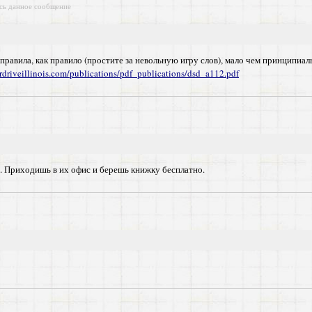
сь данное сообщение
и правила, как правило (простите за невольную игру слов), мало чем принципи
rdriveillinois.com/publications/pdf_publications/dsd_a112.pdf
. Приходишь в их офис и берешь книжку бесплатно.