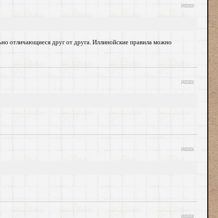
цитата
ально отличающиеся друг от друга. Иллинойские правила можно
цитата
цитата
цитата