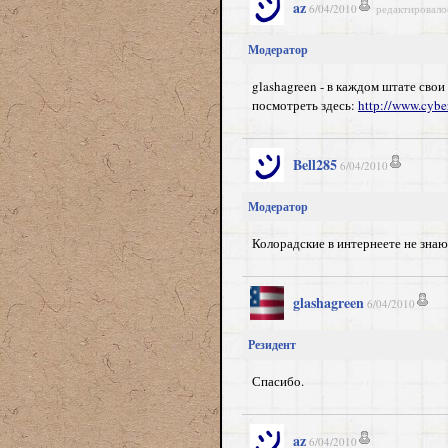
az
6/04/2010
редактировало
Модератор
glashagreen - в каждом штате сво
посмотреть здесь:
http://www.cybe
Bell285
6/04/2010
Модератор
Колорадские в интернеете не знаю
glashagreen
6/04/2010
Резидент
Спасибо.
az
6/04/2010