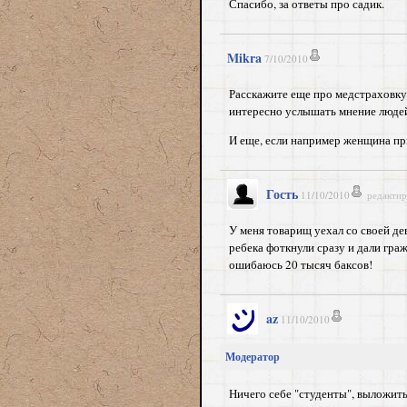
Спасибо, за ответы про садик.
Mikra
7/10/2010
Расскажите еще про медстраховку 
интересно услышать мнение людей
И еще, если например женщина пр
Гость
11/10/2010
редактир
У меня товарищ уехал со своей де
ребека фоткнули сразу и дали гр
ошибаюсь 20 тысяч баксов!
az
11/10/2010
Модератор
Ничего себе "студенты", выложить