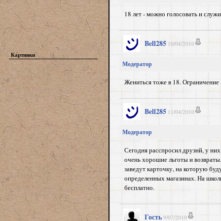
18 лет - можно голосовать и служ
Bell285
10/04/2010
Картинки
Модератор
Жениться тоже в 18. Ограничение 
Bell285
11/04/2010
Модератор
Сегодня расспросил друзнй, у них
очень хорошие льготы и возвраты.
заведут карточку, на которую буд
определенных магазинах. На школ
бесплатно.
Гость
9/07/2010