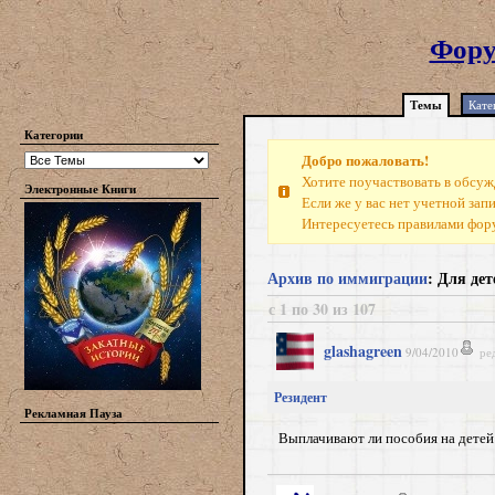
Фору
Темы
Кате
Категории
Добро пожаловать!
Хотите поучаствовать в обсуж
Электронные Книги
Если же у вас нет учетной зап
Интересуетесь правилами фо
Архив по иммиграции
: Для де
с 1 по 30 из 107
glashagreen
9/04/2010
ре
Резидент
Рекламная Пауза
Выплачивают ли пособия на детей 