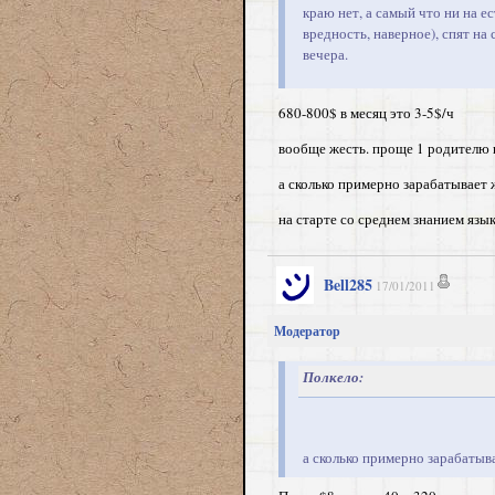
краю нет, а самый что ни на ес
вредность, наверное), спят н
вечера.
680-800$ в месяц это 3-5$/ч
вообще жесть. проще 1 родителю 
а сколько примерно зарабатывает
на старте со среднем знанием язы
Bell285
17/01/2011
Модератор
Полкело:
а сколько примерно зарабатыв