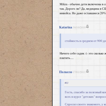
Mikra - обычно дети включены в 
так. Дорого ли? Да, медицина в 
инвойса. Но даже оставшиеся 20%
Katarina
30/10/2010
стоймость в среднем от 900 до
Ничего себе садик :(- это сколько
платить.....
Полкело
17/01/2011
az:
Гость, спасибо за полезный к
всех в курсе "детских" вопрос
Спросил своего знакомого, у к