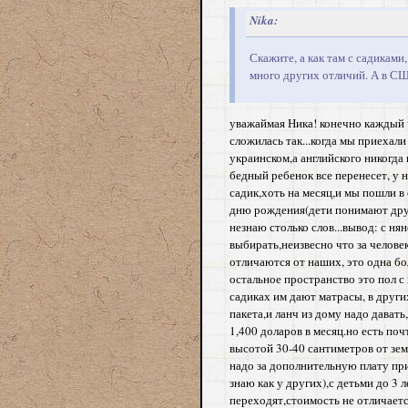
Nika:
Скажите, а как там с садиками,
много других отличий. А в С
уважаймая Ника! конечно каждый ч
сложилась так...когда мы приехал
украинском,а английского никогда
бедный ребенок все перенесет, у 
садик,хоть на месяц,и мы пошли в
дню рождения(дети понимают друг-д
незнаю столько слов...вывод: с ня
выбирать,неизвесно что за челове
отличаются от наших, это одна бо
остальное пространство это пол с 
садиках им дают матрасы, в други
пакета,и ланч из дому надо давать
1,400 доларов в месяц.но есть по
высотой 30-40 сантиметров от зем
надо за дополнительную плату прим
знаю как у других),с детьми до 3 
переходят,стоимость не отличаетс