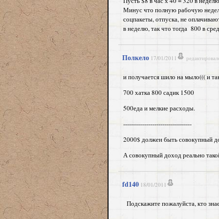
Пусть $8 в час х 40 = 320 в недел
Минус что полную рабочую неделю
соцпакеты, отпуска, не оплачивают
в неделю, так что тогда 800 в сре
Полкело
17/01/2011
редактировал
и получается шило на мыло((( и т
700 хатка 800 садик 1500
500еда и мелкие расходы.
-----------------------------------
2000$ должен быть совокупный д
А совокупный доход реально такой
fd140
18/01/2011
Подскажите пожалуйста, кто знает