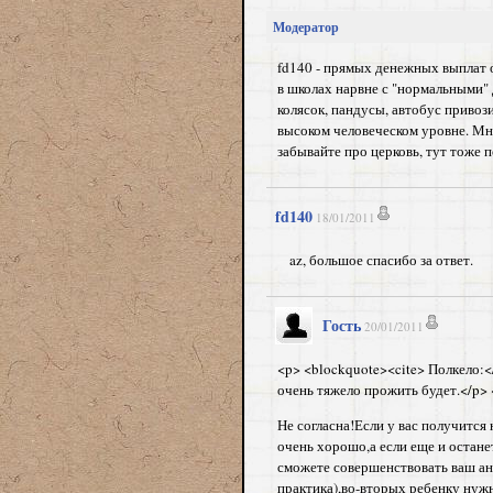
Модератор
fd140 - прямых денежных выплат о
в школах нарвне с "нормальными" 
колясок, пандусы, автобус привоз
высоком человеческом уровне. Мн
забывайте про церковь, тут тоже 
fd140
18/01/2011
az, большое спасибо за ответ.
Гость
20/01/2011
<p> <blockquote><cite> Полкело:</
очень тяжело прожить будет.</p> 
Не согласна!Если у вас получится 
очень хорошо,а если еще и остане
сможете совершенствовать ваш ан
практика),во-вторых ребенку нуж