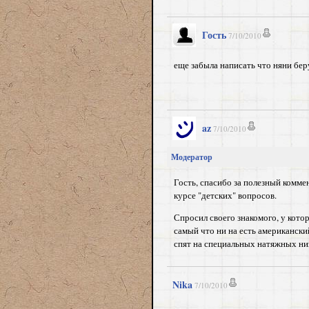
Гость
7/10/2010
еще забыла написать что няни беру
az
7/10/2010
Модератор
Гость, спасибо за полезный комме
курсе "детских" вопросов.
Спросил своего знакомого, у котор
самый что ни на есть американский
спят на специальных натяжных низ
Nika
7/10/2010