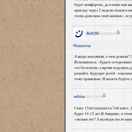
будет комфортно, да и язык они вы
приезду через 2 недели пошла в шко
очень довольна свой жизнью - не 
Bell285
10/07/2010
Модератор
А когда заполняли, о чем думали? 
Вспомнилось - будьте осторожнее 
это бесплатно, а время подумать 
решайте. Будущее детей - хорошая 
тоже правильно. И жалеть будете 
sabina
20/07/2010
Сыну 13лет,перешел в 7ой класс...
будет 14-15 лет.В Америке, в это
-сколько лет? А колледж после како