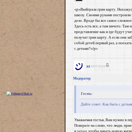
<p>Выйграла грин карту. Нахожусь
школу. Своими руками построили б
дело. Вроде бы все самое сложное 
Здесь есть все, а там ничего. Та
представление как и где будут учи
получат грин карту. А если они за
собой детей первый раз, а поехать
с детьми?</p>
az
9/07/2010
Модератор
Гость:
Дайте совет. Как быть с детьм
Уважаемая гостья, Вам нужно в п
Поверьте на слово, что люди, прие
и уехал, чтобы начать новую жизн