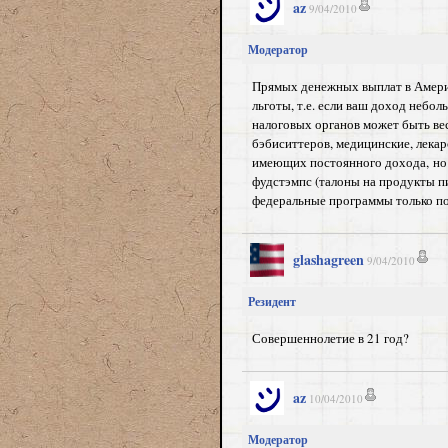
az
9/04/2010
Модератор
Прямых денежных выплат в Америк
льготы, т.е. если ваш доход небол
налоговых органов может быть ве
бэбиситтеров, медицинские, лекар
имеющих постоянного дохода, но 
фудстэмпс (талоны на продукты пи
федеральные программы только по
glashagreen
9/04/2010
Резидент
Совершеннолетие в 21 год?
az
10/04/2010
Модератор