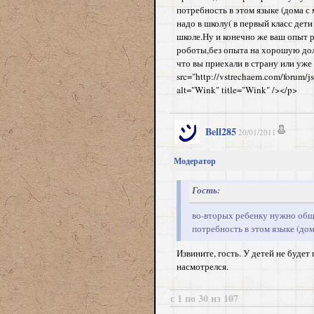
потребность в этом языке (дома с 
надо в школу( в первый класс дети
школе.Ну и конечно же ваш опыт 
роботы,без опыта на хорошую долж
что вы приехали в страну или уже
src="http://vstrechaem.com/forum/j
alt="Wink" title="Wink" /></p>
Bell285
20/01/2011
Модератор
Гость:
во-вторых ребенку нужно обще
потребность в этом языке (дом
Извините, гость. У детей не буде
насмотрелся.
с 1 по 30 из 107