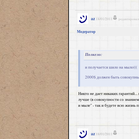
az
18/01/2011
редактировал
Модератор
Полкело:
и получается шило на мыло(((
2000$ должен быть совокупный
Никто не дает никаких гарантий...
лучше (в совокупности со знанием 
и мыле" - так и будете всю жизнь п
az
18/01/2011