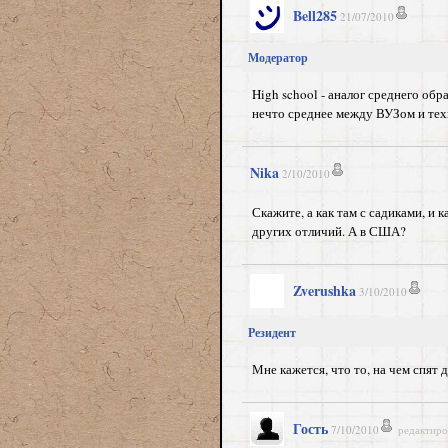
Bell285
21/07/2010
Модератор
High school - аналог среднего обр
нечто среднее между ВУЗом и тех
Nika
2/10/2010
Скажите, а как там с садиками, и 
других отличий. А в США?
Zverushka
3/10/2010
Резидент
Мне кажется, что то, на чем спят 
Гость
7/10/2010
редактиро