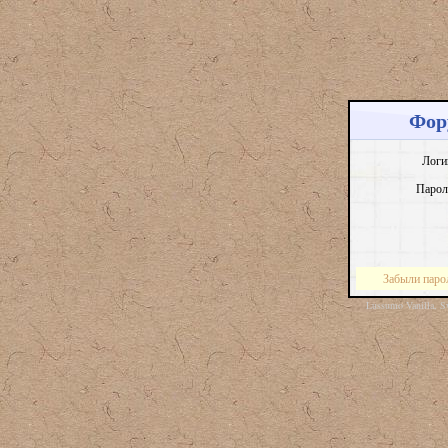
Фор
Логи
Парол
Забыли паро
Lussumo Vanilla, S