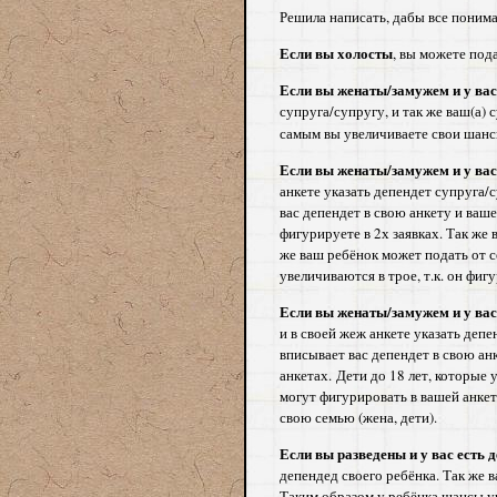
Решила написать, дабы все понима
Если вы холосты
, вы можете под
Если вы женаты/замужем и у вас
супруга/супругу, и так же ваш(а) 
самым вы увеличиваете свои шан
Если вы женаты/замужем и у вас е
анкете указать депендет супруга/с
вас депендет в свою анкету и вашег
фигурируете в 2х заявках. Так же 
же ваш ребёнок может подать от с
увеличиваются в трое, т.к. он фигу
Если вы женаты/замужем и у вас 
и в своей жеж анкете указать депе
вписывает вас депендет в свою анк
анкетах. Дети до 18 лет, которые 
могут фигурировать в вашей анкете
свою семью (жена, дети).
Если вы разведены и у вас есть д
депендед своего ребёнка. Так же в
Таким образом у ребёнка шансы ув