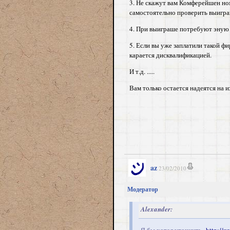
3. Не скажут вам Комферейшен ном
самостоятельно проверить выигра
4. При выиграше потребуют эную 
5. Если вы уже заплатили такой фи
карается дисквалификацией.
И т.д. .....
Вам только остается надеятся на 
az
23/02/2010
Модератор
Alexander: