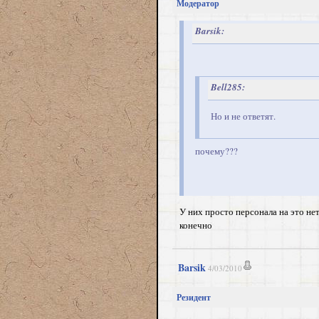
Модератор
Barsik:
Bell285:
Но и не ответят.
почему???
У них просто персонала на это нет
конечно
Barsik
4/03/2010
Резидент