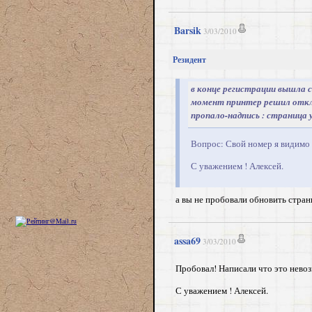
Barsik
3/03/2010
Резидент
в конце регистрации вышла с
момент принтер решил откл
пропало-надпись : страница 
Вопрос: Свой номер я видимо 
С уважением ! Алексей.
а вы не пробовали обновить стран
assa69
3/03/2010
Пробовал! Написали что это невоз
С уважением ! Алексей.