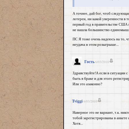
А точнее, дай бог, чтоб следующа
лотереи, ни какой уверенности в т
первый год в правительстве США 
не нашла большинство единомышл
ПС Я тоже очень надеюсь на то, ч
неудача в этом розыгрыше...
Гость
6/03/2010
Здравствуйте!А если в ситуации с
быть в браке и для этого регистр
Или это азаконно?
Tviggi
6/03/2010
Наверное это не вариант, т.к. ник
тобой зарегистрированы в анкете 
Хотя...