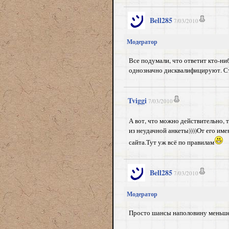
Bell285
7/03/2010
Модератор
Все подумали, что ответит кто-ниб
однозначно дисквалифицируют. С
Tviggi
7/03/2010
А вот, что можно действительно, т
из неудачной анкеты))))От его им
сайта.Тут уж всё по правилам
Bell285
7/03/2010
Модератор
Просто шансы наполовину меньше, 