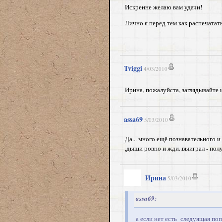
Искренне желаю вам удачи!
Лично я перед тем как распечатать
Tviggi
4/03/2010
Ирина, пожалуйста, заглядывайте и
assa69
5/03/2010
Да... много ещё познавательного и 
,дыши ровно и жди..выиграл - полу
Ирина
5/03/2010
assa69:
а если нет есть следуящая попы