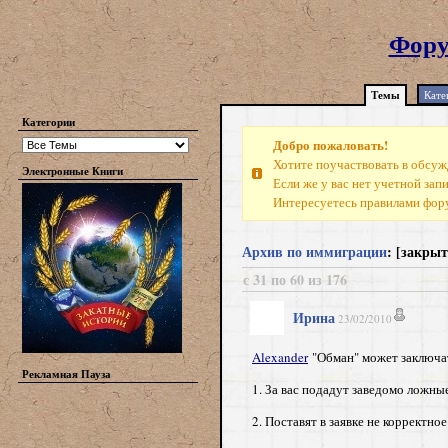
Фору
Темы
Кате
Категории
Добро пожаловать!
Хотите поучаствовать в обсуж
Электронные Книги
Если же у вас нет учетной зап
Интересуетесь правилами фо
Архив по иммиграции
: [закры
с 31 по 60 из 176
Ирина
23/02/2010
Alexander
"Обман" может заключа
Рекламная Пауза
1. За вас подадут заведомо ложны
2. Поставят в заявке не корректное