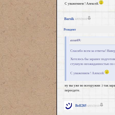
С уважением ! Алексей.
Barsik
4/03/2010
Резидент
assa69:
Спасибо всем за ответы! Навер
Хотелось бы заранее подготови
стукнуло неожиданностью по г
С уважением ! Алексей.
ну вы уже во всеоружии :) так зар
переедете.
Bell285
4/03/2010