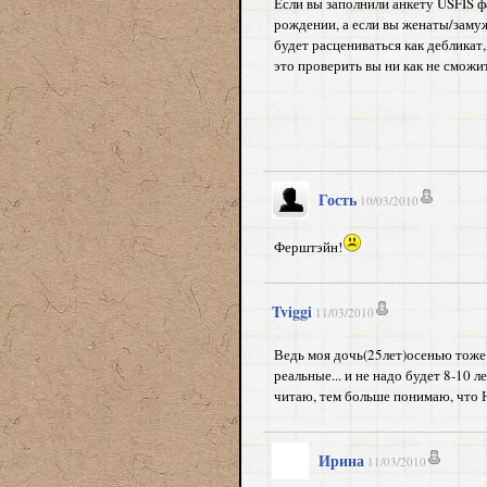
Если вы заполнили анкету USFIS ф
рождении, а если вы женаты/замуже
будет расцениваться как дебликат,
это проверить вы ни как не сможит
Гость
10/03/2010
Ферштэйн!
Tviggi
11/03/2010
Ведь моя дочь(25лет)осенью тоже
реальные... и не надо будет 8-10 
читаю, тем больше понимаю, 
Ирина
11/03/2010