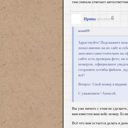
там сначала отвечает автоответчик
Ирина
4/03/2010
assa69:
Здраствуйте! Подскажите пожал
попал именно на их сайт и со
заполнял самостоятельно на о
сайте есть проверка фото, на 
номером...официальное уведом
сохранить хотябы файлом , ку
всё!
Вопрос: Свой номер я видимо 
С уважением ! Алексей.
Вы уже ничего с этим не сделаете,
вам известен ваш кейс номер. Если
Всё что вам остается делать в да