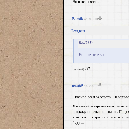
Но и не ответят.
Barsik
4/03/2010
Резидент
Bell285:
Но и не ответят.
почему???
assa69
4/03/2010
Спасибо всем за ответы! Наверное 
Хотелось бы заранее подготовитьс
неожиданностью по голове. Предва
кто-то из тех краёв с кем можно 
буду....