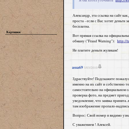
Я бы хотел уточнить
http://w
Александр, эта ссылка на сайт ка
проста - если с Вас хотят деньги з
бесплатна.
Картинки
Вот прямая ссылка на официальный 
обману ("Fraud Warning"):
http://
Не платите деньги жуликам!
assa69
3/03/2010
Здраствуйте! Подскажите пожалуста
именно на их сайт и собственно т
самостоятельно на официальном са
проверка фото, на предмет пригод
уведомление, что заявка принята.
там изображение пропало-надпись 
Вопрос: Свой номер я видимо узна
С уважением ! Алексей.