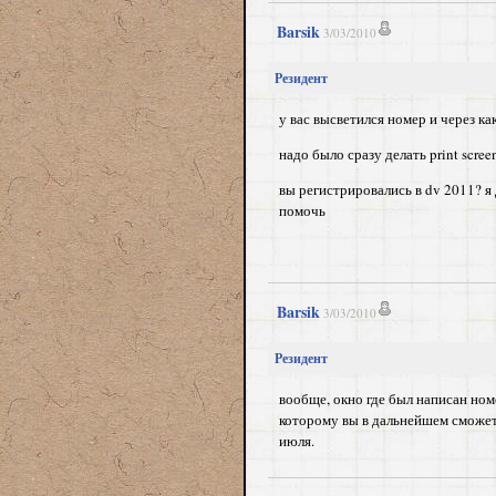
Barsik
3/03/2010
Резидент
у вас высветился номер и через ка
надо было сразу делать print scree
вы регистрировались в dv 2011? я
помочь
Barsik
3/03/2010
Резидент
вообще, окно где был написан номе
которому вы в дальнейшем сможет
июля.