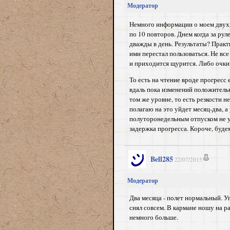
Модератор
Немного информации о моем двухн
по 10 повторов. Днем когда за рул
дважды в день. Результаты? Практи
ими перестал пользоваться. Не все
и приходится щурится. Либо очки 0
То есть на чтение вроде прогресс е
вдаль пока изменений положительн
том же уровне, то есть резкости н
полагаю на это уйдет месяц-два, а
полуторонедельным отпуском не уда
задержка прогресса. Короче, буде
Bell285
22/07/2015
Модератор
Два месяца - полет нормальный. Уп
снял совсем. В кармане ношу на ра
немного больше.