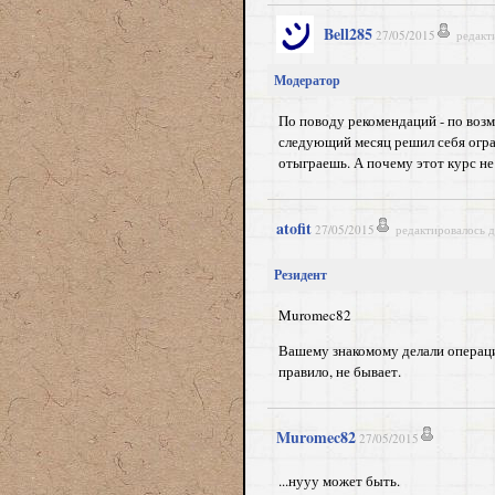
Bell285
27/05/2015
редакт
Модератор
По поводу рекомендаций - по воз
следующий месяц решил себя ограни
отыграешь. А почему этот курс н
atofit
27/05/2015
редактировалось 
Резидент
Muromec82
Вашему знакомому делали операци
правило, не бывает.
Muromec82
27/05/2015
...нууу может быть.