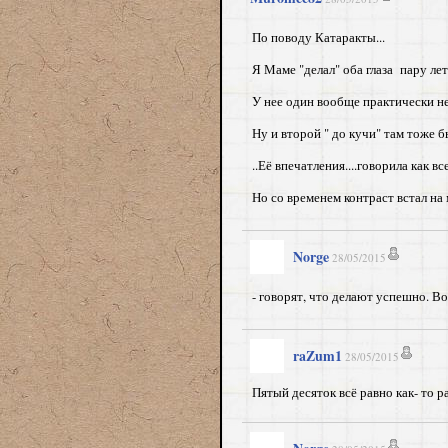
По поводу Катаракты...
Я Маме "делал" оба глаза пару лет
У нее один вообще практически не
Ну и второй " до кучи" там тоже б
..Её впечатления....говорила как в
Но со временем контраст встал на 
Norge
28/05/2015
- говорят, что делают успешно. В
raZum1
28/05/2015
Пятый десяток всё равно как- то ра