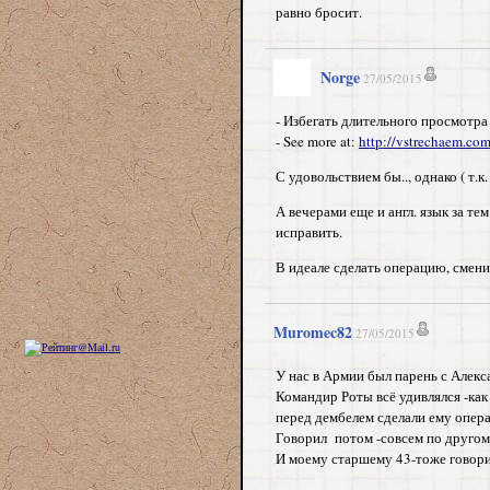
равно бросит.
Norge
27/05/2015
- Избегать длительного просмотра
- See more at:
http://vstrechaem.co
С удовольствием бы.., однако ( т.к
А вечерами еще и англ. язык за те
исправить.
В идеале сделать операцию, смени
Muromec82
27/05/2015
У нас в Армии был парень с Алекса
Командир Роты всё удивлялся -как
перед дембелем сделали ему опера
Говорил потом -совсем по другом
И моему старшему 43-тоже говорит 