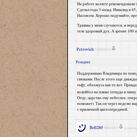
На работе коллеге рекомендовали
Сделал года 3 назад. Инвалид в 4
Насовсем. Хорошо подумайте, пре
Травмы у меня случаются, и неред
теле здоровый дух. А зрение 100 
Petrovich
31/05/2015
Резидент
Поддерживаю Владимира по поводу 
связками. После этого еще дважды
тьфу, обхожусь как то вот. Правда,
волейбол на пляже (откуда и пиш
Отцу, царство ему небесное, опера
поможет). Так он через неделю на
с приличной цветопередачей.
Bell285
9/06/2015
редакти