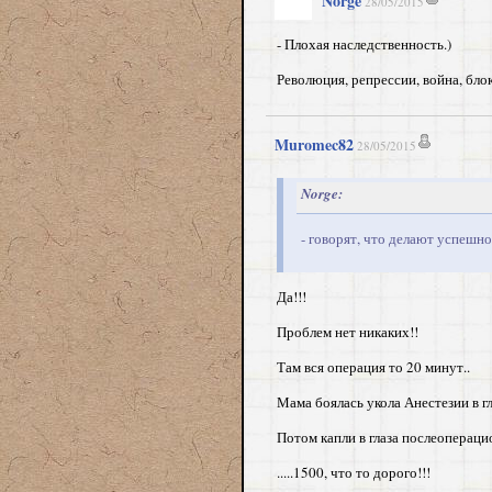
Norge
28/05/2015
- Плохая наследственность.)
Революция, репрессии, война, блока
Muromec82
28/05/2015
Norge:
- говорят, что делают успешно
Да!!!
Проблем нет никаких!!
Там вся операция то 20 минут..
Мама боялась укола Анестезии в гл
Потом капли в глаза послеоперацио
.....1500, что то дорого!!!