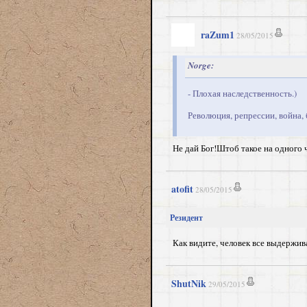
raZum1
28/05/2015
Norge:
- Плохая наследственность.)
Революция, репрессии, война, б
Не дай Бог!Штоб такое на одного 
atofit
28/05/2015
Резидент
Как видите, человек все выдержива
ShutNik
29/05/2015