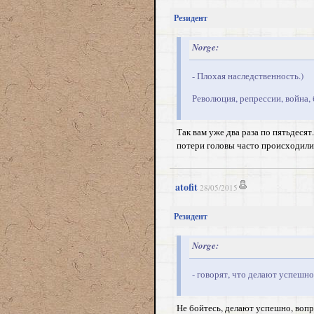
Резидент
Norge:
- Плохая наследственность.)
Революция, репрессии, война, б
Так вам уже два раза по пятьдесят
потери головы часто происходили
atofit
28/05/2015
Резидент
Norge:
- говорят, что делают успешно
Не бойтесь, делают успешно, вопр