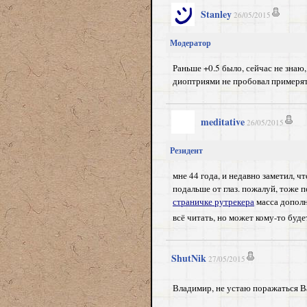
Stanley
26/05/2015
Модератор
Раньше +0.5 было, сейчас не знаю,
диоптриями не пробовал примеря
meditative
26/05/2015
Резидент
мне 44 года, и недавно заметил, ч
подальше от глаз. пожалуй, тоже
страничке рутрекера
масса дополн
всё читать, но может кому-то буд
ShutNik
27/05/2015
Владимир, не устаю поражаться В