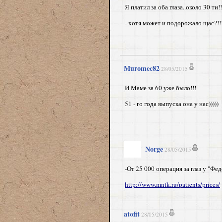
Я платил за оба глаза..около 30 ти
- хотя может и подорожало щас?!!
Muromec82
28/05/2015
И Маме за 60 уже было!!!
51 - го года выпуска она у нас)))))
Norge
28/05/2015
-От 25 000 операция за глаз у "Фе
http://www.mntk.ru/patients/prices/
atofit
28/05/2015