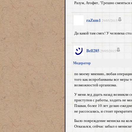
Разум, Атофит, "Грешно смеяться 
raZum1
29/05/2015
Да какой там смех! У человека ст
Bell285
29/05/2015
Модератор
по моему мнению, любая операция
того как испробанваны все меры 
возможностей организма.
У меня лед дцать назад возникли 
приступов с работы, ходить не мог
Плавая, более 10 лет делаю ежедн
не рассосалась, и стоит прекрати
Было повреждение мениска на коле
Отказался, сейчас забыл о мениске