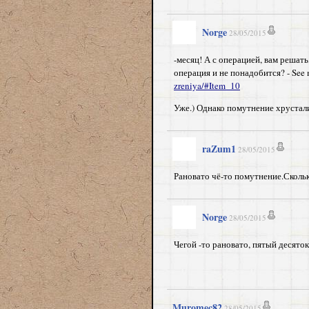
Norge
28/05/2015
-месяц! А с операцией, вам решать
операция и не понадобится? - See 
zreniya/#Item_10
Уже.) Однако помутнение хрусталик
raZum1
28/05/2015
Рановато чё-то помутнение.Скольк
Norge
28/05/2015
Чегой -то рановато, пятый десяток,
Muromec82
28/05/2015