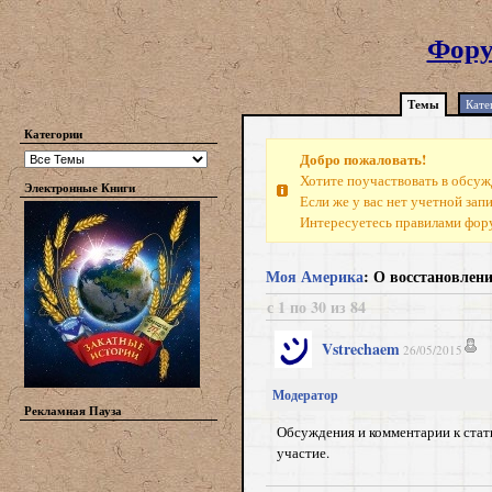
Фору
Темы
Кате
Категории
Добро пожаловать!
Хотите поучаствовать в обсуж
Электронные Книги
Если же у вас нет учетной зап
Интересуетесь правилами фо
Моя Америка
: О восстановлен
с 1 по 30 из 84
Vstrechaem
26/05/2015
Модератор
Рекламная Пауза
Обсуждения и комментарии к ста
участие.