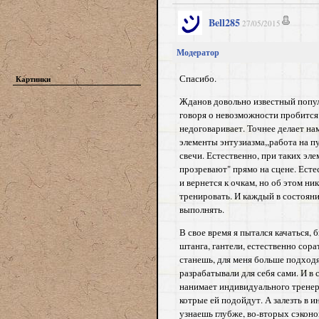
Bell285
27/05/2015
Модератор
Спасибо.
Картинки
Жданов довольно известный попули
говоря о невозможности пробится н
недоговаривает. Точнее делает н
элементы энтузиазма,,работа на п
свечи. Естественно, при таких эл
прозревают" прямо на сцене. Есте
и вернется к очкам, но об этом н
тренировать. И каждый в состоян
выполнять.
В свое время я пытался качаться,
штанга, гантели, естественно сора
станешь, для меня больше подходя
разрабатывали для себя сами. И в
нанимает индивидуального тренера
котрые ей подойдут. А залезть в 
узнаешь глубже, во-вторых сэконо